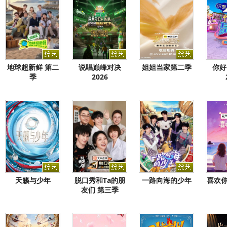
地球超新鲜 第二
说唱巅峰对决
姐姐当家第二季
你好
季
2026
天籁与少年
脱口秀和Ta的朋
一路向海的少年
喜欢你
友们 第三季