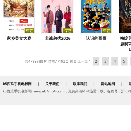
家乡美食大赛
非诚勿扰2026
认识的哥哥
梅绽
剧梅
共4799部影片 当前:1/192页
首页
上一页
1
2
3
4
5
k5西瓜手机电影网
|
关于我们
|
联系我们
|
网站地图
|
k5西瓜手机电影网(
www.a67mp4.com
) , 免费高清MP4迅雷下载。备案号：沪ICP备2