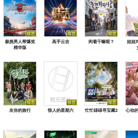
极挑男人帮爆笑
高手云吉
闲着干嘛呢？
姐姐
精华版
友你的旅行
惊人的星期六
忙忙碌碌寻宝藏2
心动的