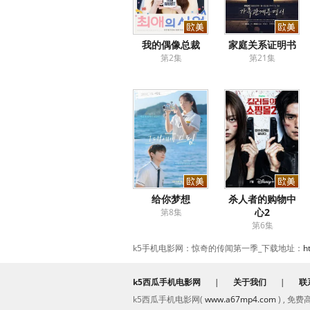
我的偶像总裁
家庭关系证明书
第2集
第21集
给你梦想
杀人者的购物中
心2
第8集
第6集
k5手机电影网：惊奇的传闻第一季_下载地址：
h
k5西瓜手机电影网
|
关于我们
|
联
k5西瓜手机电影网(
www.a67mp4.com
) , 免