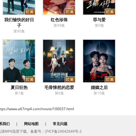
我们愉快的好日
红色珍珠
罪与爱
子
第99集
第9集
第90集
夏日狂热
毛骨悚然的恋爱
婚姻之后
第1集
第6集
第10集
ttps://www.a67mp4.com/movie/100037.html
系我们
|
网站地图
|
常见问题
费高清MP4迅雷下载。备案号：沪ICP备24042649号-2