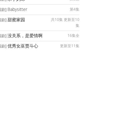
Babysitter
第4集
国剧]
甜蜜家园
共10集 更新至10
国剧]
集
没关系，是爱情啊
16集全
国剧]
优秀女巫贾斗心
更新至11集
国剧]