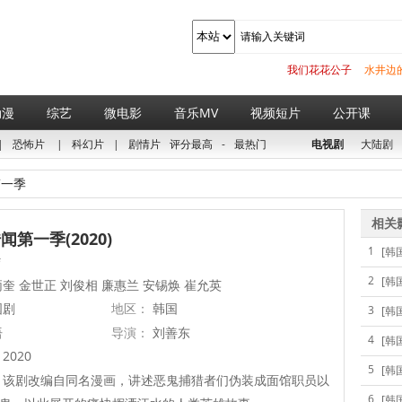
我们花花公子
水井边
动漫
综艺
微电影
音乐MV
视频短片
公开课
|
恐怖片
|
科幻片
|
剧情片
评分最高
-
最热门
电视剧
大陆剧
一季
相关
第一季(2020)
1
[韩
结
2
[韩
奎 金世正 刘俊相 廉惠兰 安锡焕 崔允英
国剧
地区：
韩国
3
[韩
语
导演：
刘善东
4
[韩
2020
5
[韩
该剧改编自同名漫画，讲述恶鬼捕猎者们伪装成面馆职员以
6
[韩