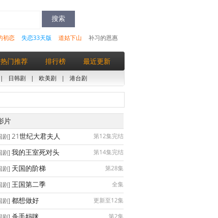
的初恋
失恋33天版
道姑下山
补习的恩惠
热门推荐
排行榜
最近更新
|
日韩剧
|
欧美剧
|
港台剧
影片
21世纪大君夫人
第12集完结
国剧]
我的王室死对头
第14集完结
国剧]
天国的阶梯
第28集
国剧]
王国第二季
全集
国剧]
都想做好
更新至12集
国剧]
杀手妈咪
第2集
国剧]