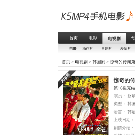
首页
电影
电视剧
电影
动作片
|
喜剧片
|
爱情片
首页
>
电视剧
>
韩国剧
>
惊奇的传闻第
惊奇的传闻
第16集完
演员：
赵炳
类型：
韩
语言：
韩
上映日期：
剧情介绍：