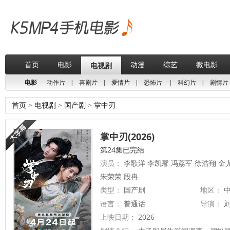
首页
电影
动漫
综艺
微电影
电视剧
电影
动作片
|
喜剧片
|
爱情片
|
恐怖片
|
科幻片
|
剧情片
首页
>
电视剧
>
国产剧
>
掌中刃
掌中刃(2026)
第24集已完结
演员：
李歌洋 李凯馨 冯荔军 徐浩翔 金
朱荣荣 段冉
类型：
国产剧
地区：
中
语言：
普通话
导演：
上映日期：
2026