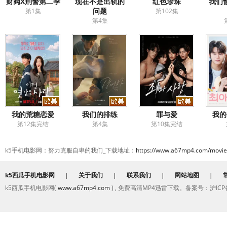
财阀X刑警第二季
现在不是出轨的
红色珍珠
我们
问题
第1集
第102集
第4集
我的荒糖恋爱
我们的排练
罪与爱
我的
第12集完结
第4集
第10集完结
k5手机电影网：努力克服自卑的我们_下载地址：
https://www.a67mp4.com/movie
k5西瓜手机电影网
|
关于我们
|
联系我们
|
网站地图
|
k5西瓜手机电影网(
www.a67mp4.com
) , 免费高清MP4迅雷下载。备案号：沪ICP备2