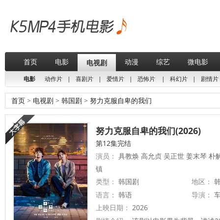
首页
电影
动漫
综艺
微电影
电视剧
电影
动作片
|
喜剧片
|
爱情片
|
恐怖片
|
科幻片
|
剧情片
首页
>
电视剧
>
韩国剧
>
努力克服自卑的我们
努力克服自卑的我们(2026)
第12集完结
演员：
具教焕 高允贞 吴正世 姜末琴 朴
镇
类型：
韩国剧
地区：
韩
语言：
韩语
导演：
上映日期：
2026