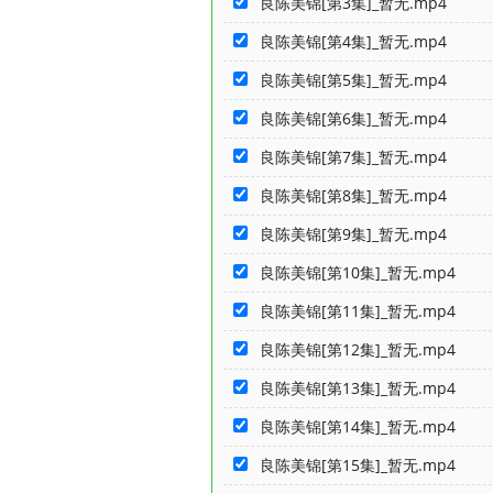
良陈美锦[第3集]_暂无.mp4
良陈美锦[第4集]_暂无.mp4
良陈美锦[第5集]_暂无.mp4
良陈美锦[第6集]_暂无.mp4
良陈美锦[第7集]_暂无.mp4
良陈美锦[第8集]_暂无.mp4
良陈美锦[第9集]_暂无.mp4
良陈美锦[第10集]_暂无.mp4
良陈美锦[第11集]_暂无.mp4
良陈美锦[第12集]_暂无.mp4
良陈美锦[第13集]_暂无.mp4
良陈美锦[第14集]_暂无.mp4
良陈美锦[第15集]_暂无.mp4