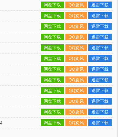
网盘下载
QQ旋风
迅雷下载
网盘下载
QQ旋风
迅雷下载
网盘下载
QQ旋风
迅雷下载
网盘下载
QQ旋风
迅雷下载
网盘下载
QQ旋风
迅雷下载
网盘下载
QQ旋风
迅雷下载
网盘下载
QQ旋风
迅雷下载
网盘下载
QQ旋风
迅雷下载
网盘下载
QQ旋风
迅雷下载
网盘下载
QQ旋风
迅雷下载
网盘下载
QQ旋风
迅雷下载
网盘下载
QQ旋风
迅雷下载
4