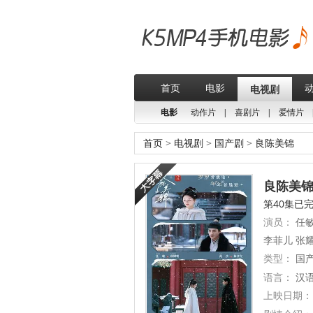
首页
电影
电视剧
电影
动作片
|
喜剧片
|
爱情片
首页
>
电视剧
>
国产剧
>
良陈美锦
良陈美锦(
第40集已
演员：
任敏
李菲儿 张耀
类型：
国
语言：
汉
上映日期：