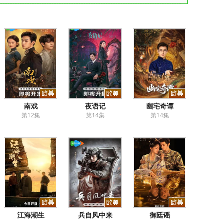
南戏
夜语记
幽宅奇谭
第12集
第14集
第14集
江海潮生
兵自风中来
御廷谣