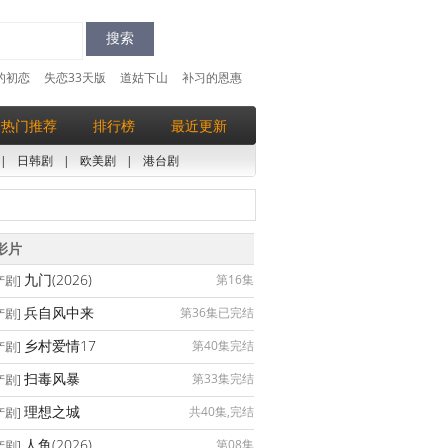
的初恋
失恋33天版
道姑下山
补习的恩惠
热门推荐
排行榜
最近更新
|
日韩剧
|
欧美剧
|
港台剧
影片
九门(2026)
第16集
产剧]
兵自风中来
第36集已完结
产剧]
乡村爱情17
第40集完结
产剧]
扫毒风暴
第33集完结
产剧]
理想之城
共40集,完结
产剧]
人鱼(2026)
第08集
产剧]