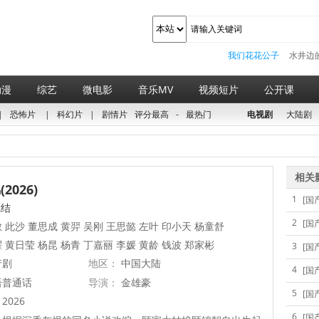
我们花花公子
水井边
动漫
综艺
微电影
音乐MV
视频短片
公开课
|
恐怖片
|
科幻片
|
剧情片
评分最高
-
最热门
电视剧
大陆剧
相关
2026)
1
[国
完结
2
[国
 此沙 董思成 黄羿 吴刚 王思懿 左叶 印小天 杨童舒
 黄日莹 杨昆 杨青 丁嘉丽 李媛 黄龄 钱波 郑家彬
3
[国
产剧
地区：
中国大陆
4
[国
语普通话
导演：
金雄豪
5
[国
2026
6
[国