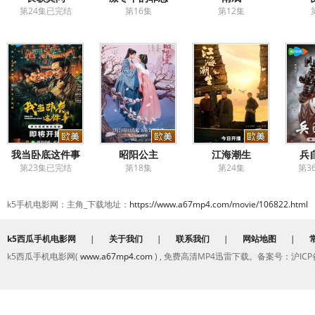
第24集已完结
第16集
第12集
我当卧底这件事
昭阳公主
江海潮生
兵
第23集已完结
第18集
第24集
第3
k5手机电影网：主角_下载地址：
https://www.a67mp4.com/movie/106822.html
k5西瓜手机电影网
|
关于我们
|
联系我们
|
网站地图
|
k5西瓜手机电影网(
www.a67mp4.com
) , 免费高清MP4迅雷下载。备案号：沪ICP备2