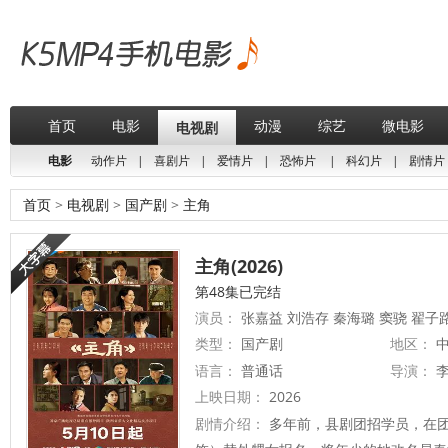
首页
电影
动漫
综艺
微电影
电视剧
电影
动作片
|
喜剧片
|
爱情片
|
恐怖片
|
科幻片
|
剧情片
首页
>
电视剧
>
国产剧
>
主角
主角(2026)
第48集已完结
演员：
张嘉益 刘浩存 秦海璐 窦骁 翟子
类型：
国产剧
地区：
中
语言：
普通话
导演：
上映日期：
2026
剧情介绍：
多年前，县剧团招学员，在