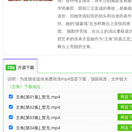
饰）替外甥女报名，将年少的她改名易秦
学唱秦腔。因胡三元造成的事故，易秦娥
波折。但她凭借刻苦的劲头和自身的条件
扶。她的“破蒙戏”在乡村舞台上音惊四
团。 她勤学苦练，在台上的演出屡获成
腔艺术的传承才是她作为“主角”的真正
舞台上亮丽的主角。
片源下载
说明：为发烧友提供免费高清mp4迅雷下载，顶级画质，文件较大
《主角》下载地址：
网盘
主角[第01集]_暂无.mp4
网盘
主角[第02集]_暂无.mp4
网盘
主角[第03集]_暂无.mp4
网盘
主角[第04集]_暂无.mp4