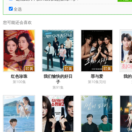
全选
您可能还会喜欢
红色珍珠
我们愉快的好日
罪与爱
我的
子
第100集
第10集完结
第91集