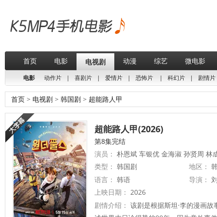
首页
电影
动漫
综艺
微电影
电视剧
电影
动作片
|
喜剧片
|
爱情片
|
恐怖片
|
科幻片
|
剧情片
首页
>
电视剧
>
韩国剧
>
超能路人甲
超能路人甲(2026)
第8集完结
演员：
朴恩斌 车银优 金海淑 孙贤周 林
类型：
韩国剧
地区：
韩
语言：
韩语
导演：
上映日期：
2026
剧情介绍：
该剧是根据斯坦·李的漫画故