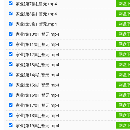
网盘
家业[第7集]_暂无.mp4
网盘
家业[第8集]_暂无.mp4
网盘
家业[第9集]_暂无.mp4
网盘
家业[第10集]_暂无.mp4
网盘
家业[第11集]_暂无.mp4
网盘
家业[第12集]_暂无.mp4
网盘
家业[第13集]_暂无.mp4
网盘
家业[第14集]_暂无.mp4
网盘
家业[第15集]_暂无.mp4
网盘
家业[第16集]_暂无.mp4
网盘
家业[第17集]_暂无.mp4
网盘
家业[第18集]_暂无.mp4
网盘
家业[第19集]_暂无.mp4