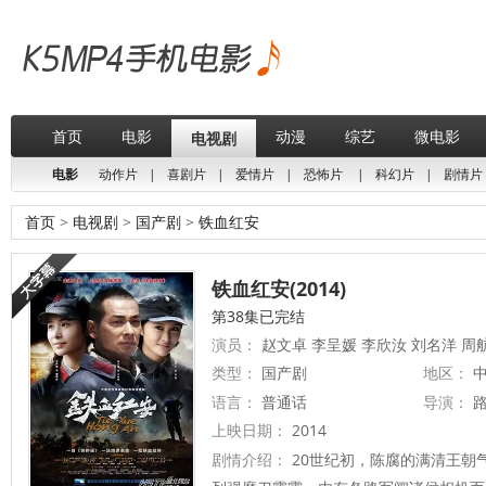
首页
电影
动漫
综艺
微电影
电视剧
电影
动作片
|
喜剧片
|
爱情片
|
恐怖片
|
科幻片
|
剧情片
首页
>
电视剧
>
国产剧
>
铁血红安
铁血红安(2014)
第38集已完结
演员：
赵文卓 李呈媛 李欣汝 刘名洋 周
类型：
国产剧
地区：
中
语言：
普通话
导演：
上映日期：
2014
剧情介绍：
20世纪初，陈腐的满清王朝