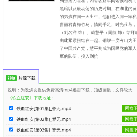
列强磨刀霍霍，内有各路军阀诸侯相机而
黑暗以及最动荡的历史时期。在湖北的黄
的男孩在同一天出生。他们进入同一家私
曹丽君青梅竹马，情同手足。时光荏苒，
（刘名洋 饰）、戴慧平（周航 饰）结
由此紧紧扭结在一起。铜锣一度占山为王
了中国共产党，慧平则成为国民党的军人
军的队伍，投入到抗
片源下载
说明：为发烧友提供免费高清mp4迅雷下载，顶级画质，文件较大
《铁血红安》下载地址：
网盘
铁血红安[第01集]_暂无.mp4
网盘
铁血红安[第02集]_暂无.mp4
网盘
铁血红安[第03集]_暂无.mp4