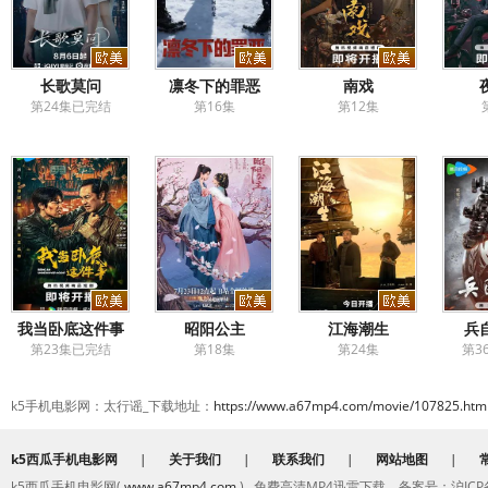
长歌莫问
凛冬下的罪恶
南戏
第24集已完结
第16集
第12集
我当卧底这件事
昭阳公主
江海潮生
兵
第23集已完结
第18集
第24集
第3
k5手机电影网：太行谣_下载地址：
https://www.a67mp4.com/movie/107825.htm
k5西瓜手机电影网
|
关于我们
|
联系我们
|
网站地图
|
k5西瓜手机电影网(
www.a67mp4.com
) , 免费高清MP4迅雷下载。备案号：沪ICP备2