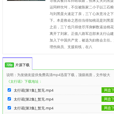
导致其被日军炸瞎双眼，招来丈夫刘黑蛋
运同样坎坷，不仅被陈家二小子以三石粮
与刘黑蛋火速定了亲，三丫心灰意冷之下
下。本是救命之恩但当得知桃花是刘黑蛋
之后，三丫也只得使尽浑身解数逼迫桃花
离开了刘家。正值八路军总部来太行山建
加入了中国共产党，被选为妇救会主任。
理伤病员、支援前线，在八
片源下载
说明：为发烧友提供免费高清mp4迅雷下载，顶级画质，文件较大
《太行谣》下载地址：
网盘
太行谣[第1集]_暂无.mp4
网盘
太行谣[第2集]_暂无.mp4
网盘
太行谣[第3集]_暂无.mp4