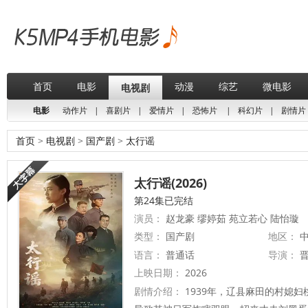
首页
电影
动漫
综艺
微电影
电视剧
电影
动作片
|
喜剧片
|
爱情片
|
恐怖片
|
科幻片
|
剧情片
首页
>
电视剧
>
国产剧
>
太行谣
太行谣(2026)
第24集已完结
演员：
赵龙豪 缪婷茹 苑立若心 陆怡璇
类型：
国产剧
地区：
中
语言：
普通话
导演：
上映日期：
2026
剧情介绍：
1939年，辽县麻田的村媳