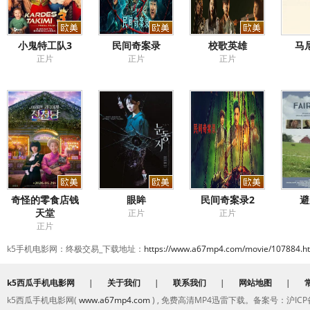
小鬼特工队3
民间奇案录
校歌英雄
马
正片
正片
正片
奇怪的零食店钱
眼眸
民间奇案录2
避
天堂
正片
正片
正片
k5手机电影网：终极交易_下载地址：
https://www.a67mp4.com/movie/107884.h
k5西瓜手机电影网
|
关于我们
|
联系我们
|
网站地图
|
k5西瓜手机电影网(
www.a67mp4.com
) , 免费高清MP4迅雷下载。备案号：沪ICP备2