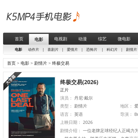
首页
电视剧
动漫
综艺
微电影
电影
电影
动作片
|
喜剧片
|
爱情片
|
恐怖片
|
科幻片
|
剧情片
首页
>
电影
>
剧情片
>
终极交易
终极交易(2026)
正片
演员：
丹尼·戴尔
类型：
剧情片
地区：
爱
语言：
英语
导演：
B
上映日期：
2026
剧情介绍：
一位老牌足球经纪人正竭力