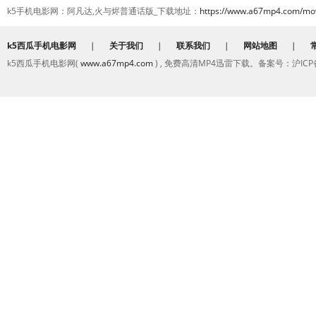
k5手机电影网：阿凡达,火与烬普通话版_下载地址：
https://www.a67mp4.com/mo
k5西瓜手机电影网
|
关于我们
|
联系我们
|
网站地图
|
k5西瓜手机电影网(
www.a67mp4.com
) , 免费高清MP4迅雷下载。备案号：沪ICP备2