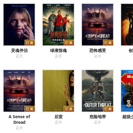
灵魂伴侣
绿液惊魂
恐怖感受
创
正片
正片
正片
A Sense of
后室
危险地带
超级少
Dread
正片
正片
正片