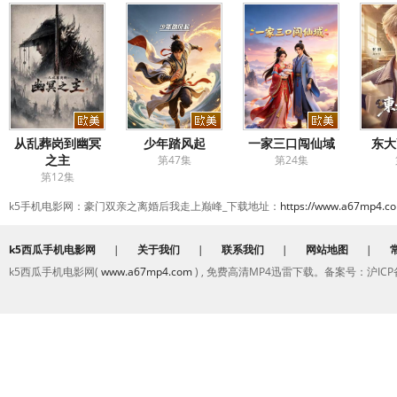
从乱葬岗到幽冥
少年踏风起
一家三口闯仙域
东大
之主
第47集
第24集
第12集
k5手机电影网：豪门双亲之离婚后我走上巅峰_下载地址：
https://www.a67mp4.c
k5西瓜手机电影网
|
关于我们
|
联系我们
|
网站地图
|
k5西瓜手机电影网(
www.a67mp4.com
) , 免费高清MP4迅雷下载。备案号：沪ICP备2