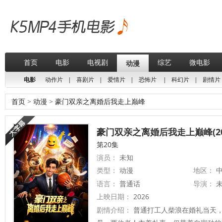
首页
电影
电视剧
综艺
微电影
动漫
电影
动作片
|
喜剧片
|
爱情片
|
恐怖片
|
科幻片
|
剧情片
首页
>
动漫
>
豪门双亲之离婚后我走上巅峰
豪门双亲之离婚后我走上巅峰(20
第20集
演员：
未知
类型：
动漫
地区：
中
语言：
普通话
导演：
上映日期：
2026
剧情介绍：
普通打工人柴浪在婚礼当天