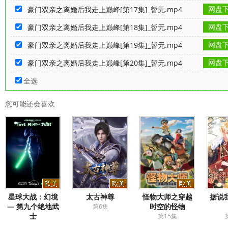
网盘
豪门双亲之离婚后我走上巅峰[第17集]_暂无.mp4
网盘
豪门双亲之离婚后我走上巅峰[第18集]_暂无.mp4
网盘
豪门双亲之离婚后我走上巅峰[第19集]_暂无.mp4
网盘
豪门双亲之离婚后我走上巅峰[第20集]_暂无.mp4
全选
您可能还会喜欢
星球大战：幻境
太古神尊
​怪物大师之穿越
据说
— 第九个绝地武
时空的怪物​
第6集
士
第15集
第8集完结