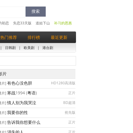
的初恋
失恋33天版
道姑下山
补习的恩惠
热门推荐
排行榜
最近更新
|
日韩剧
|
欧美剧
|
港台剧
影片
有色心没色胆
HD1280高清版
情片]
寒战1994 (粤语)
正片
情片]
情人别为我哭泣
BD超清
情片]
我要你的性
抢先版
情片]
告诉我你想要什么
正片
情片]
消失的人
正片
情片]