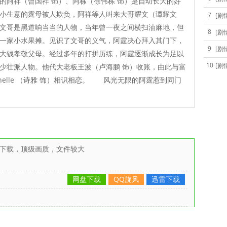
的阿祥（曾国祥 饰）、阿栋（徐伟栋 饰）是自幼长大的好
小生意的霆母被人欺负，阿祥等人叫来大哥耀文（谭耀文
7
[剧
文哥是黑道响当当的人物，当年曾一夜之间横扫油麻地，但
8
[剧
一家小水果摊。见识了文哥的义气，阿霆决心拜入其门下，
9
[剧
大钱孝敬父母。经过多年的打拼历练，阿霆逐渐成长为足以
10
[剧
少壮派人物。他代大老板王波（卢海鹏 饰）收账，由此与富
chelle （诗雅 饰）相识相恋。 风光无限的阿霆惹到同门
雷下载，顶级画质，文件较大
网盘下载
QQ旋风
迅雷下载