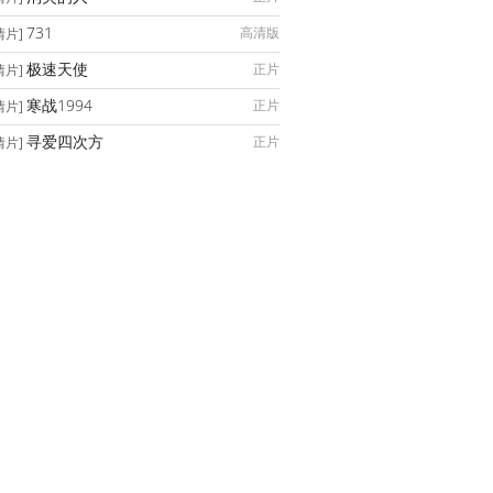
731
高清版
情片]
极速天使
正片
情片]
寒战1994
正片
情片]
寻爱四次方
正片
情片]