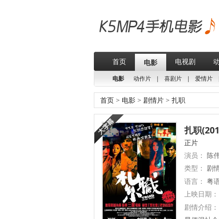
首页
电视剧
电影
电影
动作片
|
喜剧片
|
爱情片
首页
>
电影
>
剧情片
>
扎职
扎职(201
正片
演员：
陈伟
类型：
剧
语言：
粤
上映日期：
剧情介绍：