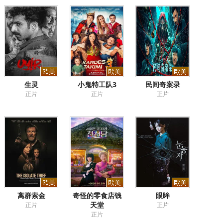
生灵
小鬼特工队3
民间奇案录
正片
正片
正片
离群索金
奇怪的零食店钱
眼眸
天堂
正片
正片
正片