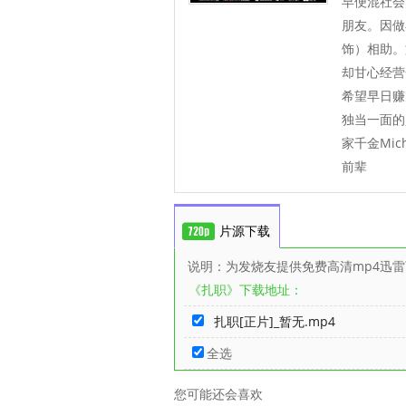
早便混社会
朋友。因做
饰）相助。
却甘心经营
希望早日赚
独当一面的
家千金Mi
前辈
片源下载
说明：为发烧友提供免费高清mp4迅
《扎职》下载地址：
扎职[正片]_暂无.mp4
全选
您可能还会喜欢