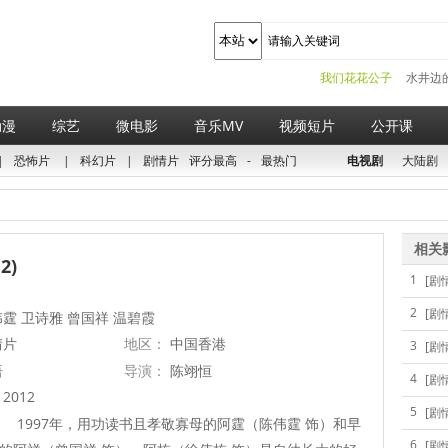
我们花花公子
水井边
动漫
综艺
微电影
音乐MV
视频短片
公开课
|
恐怖片
|
科幻片
|
剧情片
评分最高
-
最热门
电视剧
大陆剧
相关
2)
1
[剧
2
[剧
霆 卫诗雅 曾国祥 温碧霞
情片
地区：
中国香港
3
[剧
语
导演：
陈翊恒
4
[剧
2012
5
[剧
1997年，用功读书且孝敬寡母的阿霆（陈伟霆 饰）和早
6
[剧