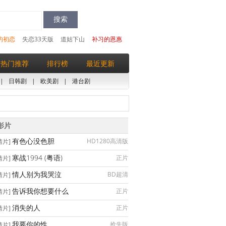
的初恋
失恋33天版
道姑下山
补习的恩惠
热门推荐
排行榜
最近更新
|
日韩剧
|
欧美剧
|
港台剧
影片
有色心没色胆
HD1280高清版
情片]
寒战1994 (粤语)
正片
情片]
情人别为我哭泣
BD超清
情片]
告诉我你想要什么
正片
情片]
消失的人
正片
情片]
我要你的性
抢先版
情片]