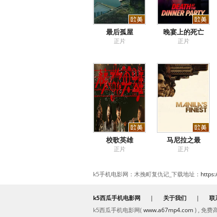
最后孤屋
晚宴上的死亡
正片
正片
校歌英雄
马尼拉之最
正片
正片
k5手机电影网：木挽町复仇记_下载地址：
https
k5西瓜手机电影网
|
关于我们
|
联
k5西瓜手机电影网(
www.a67mp4.com
) , 免