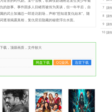
为背景的时代剧。某个雪夜，歌舞伎剧场附近发生美少年菊
仇的故事。事件因多人目睹而被传为美谈，但一年半后，自
7
[剧
属的武士加濑总一郎造访剧场，声称“想知道复仇始末”。随
8
[剧
词逐渐揭露真相，复仇背后隐藏的秘密浮出水面。
9
[剧
10
[剧
雷下载，顶级画质，文件较大
网盘下载
QQ旋风
迅雷下载