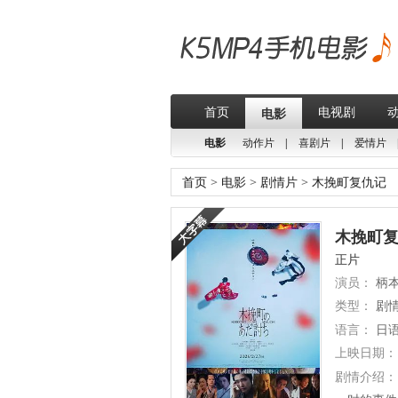
首页
电视剧
电影
电影
动作片
|
喜剧片
|
爱情片
首页
>
电影
>
剧情片
>
木挽町复仇记
木挽町复仇
正片
演员：
柄本
类型：
剧
语言：
日
上映日期：
剧情介绍：