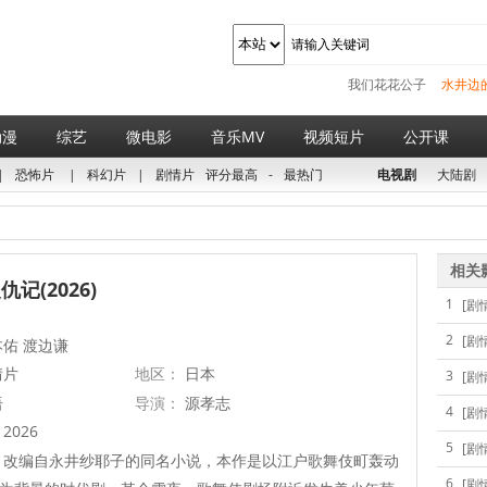
我们花花公子
水井边
动漫
综艺
微电影
音乐MV
视频短片
公开课
|
恐怖片
|
科幻片
|
剧情片
评分最高
-
最热门
电视剧
大陆剧
相关
记(2026)
1
[剧
2
[剧
佑 渡边谦
情片
地区：
日本
3
[剧
语
导演：
源孝志
4
[剧
2026
5
[剧
改编自永井纱耶子的同名小说，本作是以江户歌舞伎町轰动
6
[剧