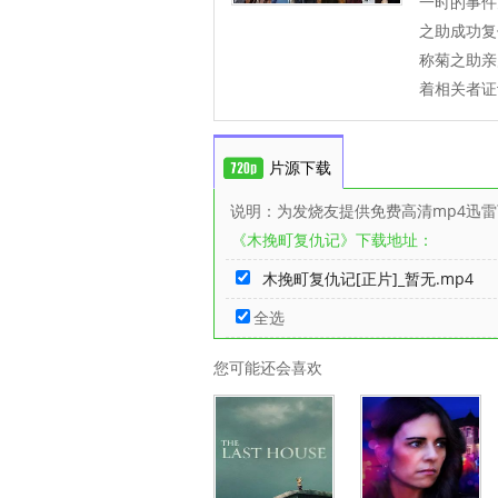
一时的事件
之助成功复
称菊之助亲
着相关者证
片源下载
说明：为发烧友提供免费高清mp4迅
《木挽町复仇记》下载地址：
木挽町复仇记[正片]_暂无.mp4
全选
您可能还会喜欢