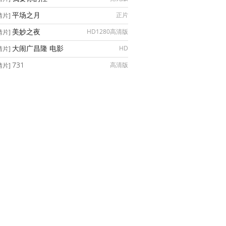
平场之月
正片
情片]
美妙之夜
HD1280高清版
情片]
大闹广昌隆 电影
HD
情片]
731
高清版
情片]