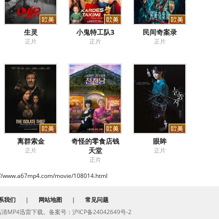
生灵
小鬼特工队3
民间奇案录
正片
正片
正片
离群索金
奇怪的零食店钱
眼眸
天堂
正片
正片
正片
://www.a67mp4.com/movie/108014.html
系我们
|
网站地图
|
常见问题
费高清MP4迅雷下载。备案号：沪ICP备24042649号-2