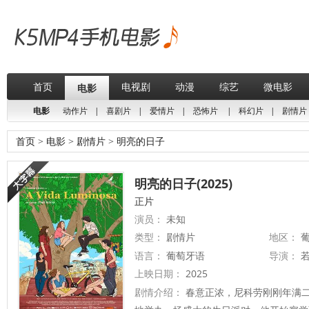
首页
电视剧
动漫
综艺
微电影
电影
电影
动作片
|
喜剧片
|
爱情片
|
恐怖片
|
科幻片
|
剧情片
首页
>
电影
>
剧情片
>
明亮的日子
明亮的日子(2025)
正片
演员：
未知
类型：
剧情片
地区：
葡
语言：
葡萄牙语
导演：
若
上映日期：
2025
剧情介绍：
春意正浓，尼科劳刚刚年满