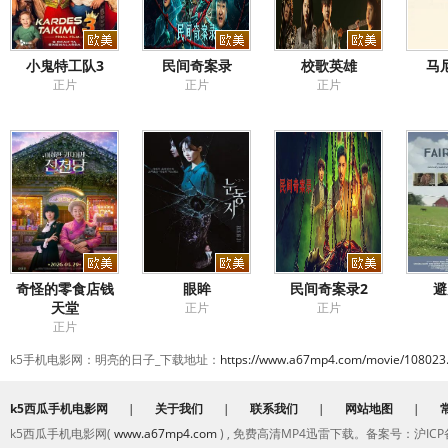
小鬼特工队3
民间奇案录
校歌英雄
马
正片
正片
正片
奇怪的零食店钱
眼眸
民间奇案录2
避
天堂
正片
正片
正片
k5手机电影网：明亮的日子_下载地址：
https://www.a67mp4.com/movie/108023
k5西瓜手机电影网
|
关于我们
|
联系我们
|
网站地图
|
k5西瓜手机电影网(
www.a67mp4.com
) , 免费高清MP4迅雷下载。备案号：沪ICP备2