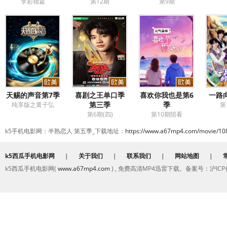
李彩领篇
第12期
第9期
天赐的声音第7季
喜剧之王单口季
喜欢你我也是第6
一路
第三季
季
纯享版之黄子弘
第
第6期(四)
第10期陪看
k5手机电影网：半熟恋人 第五季_下载地址：
https://www.a67mp4.com/movie/10
k5西瓜手机电影网
|
关于我们
|
联系我们
|
网站地图
|
k5西瓜手机电影网(
www.a67mp4.com
) , 免费高清MP4迅雷下载。备案号：沪ICP备2