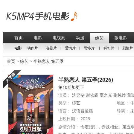
首页
电影
电视剧
动漫
微电影
综艺
电影
动作片
|
喜剧片
|
爱情片
|
恐怖片
|
科幻片
|
剧情片
首页
>
综艺
>
半熟恋人 第五季
半熟恋人 第五季(2026)
第10期加更下
演员：
沈奕斐 谢依霖 夏之光 张纯烨 董
类型：
综艺
地区：
中
语言：
汉语普通话
导演：
上映日期：
2026
剧情介绍：
命定指引，赤诚相爱。第五