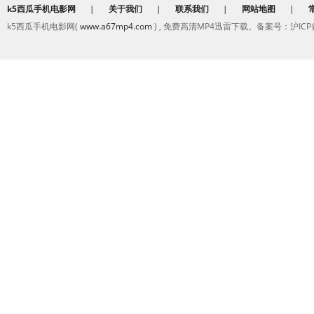
k5西瓜手机电影网
|
关于我们
|
联系我们
|
网站地图
|
k5西瓜手机电影网(
www.a67mp4.com
) , 免费高清MP4迅雷下载。备案号：沪ICP备2