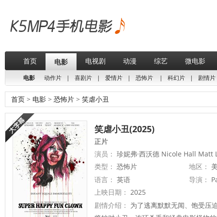
首页
电视剧
动漫
综艺
微电影
电影
电影
动作片
|
喜剧片
|
爱情片
|
恐怖片
|
科幻片
|
剧情片
首页
>
电影
>
恐怖片
>
笑虐小丑
笑虐小丑(2025)
正片
演员：
珍妮弗·西沃德 Nicole Hall Matt L
类型：
恐怖片
地区：
美
语言：
英语
导演：
Pa
上映日期：
2025
剧情介绍：
为了逃离默默无闻、饱受压