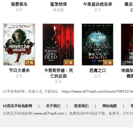
疑婴夜生
鲨笼绝境
午夜超自然实录
最后
(
正片
抢先版
正片
节日大屠杀
卡普斯穿越：死
恶魔之口
埃德加
亡的反面
椭
正片
正片
正片
k5手机电影网：笑虐小丑_下载地址：
https://www.a67mp4.com/movie/108102.h
k5西瓜手机电影网
|
关于我们
|
联系我们
|
网站地图
|
k5西瓜手机电影网(
www.a67mp4.com
) , 免费高清MP4迅雷下载。备案号：沪ICP备2