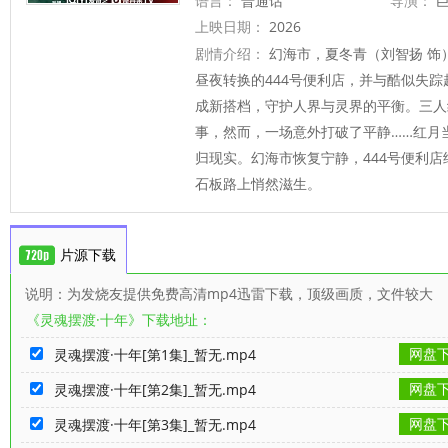
语言：
普通话
导演：
上映日期：
2026
剧情介绍：
幻海市，夏冬青（刘智扬 饰
昼夜转换的444号便利店，并与酷似失踪赵
成新搭档，守护人界与灵界的平衡。三人
事，然而，一场意外打破了平静……红月
归现实。幻海市恢复宁静，444号便利
石板路上悄然滋生。
片源下载
说明：为发烧友提供免费高清mp4迅雷下载，顶级画质，文件较大
《灵魂摆渡·十年》下载地址：
网盘
灵魂摆渡·十年[第1集]_暂无.mp4
网盘
灵魂摆渡·十年[第2集]_暂无.mp4
网盘
灵魂摆渡·十年[第3集]_暂无.mp4