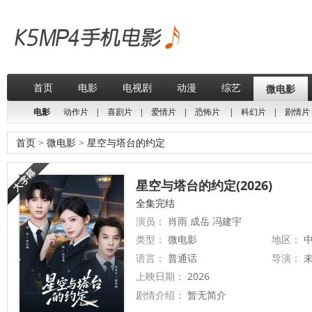
首页
电影
电视剧
动漫
综艺
微电影
电影
动作片
|
喜剧片
|
爱情片
|
恐怖片
|
科幻片
|
剧情片
首页
>
微电影
>
星空与塔台的约定
星空与塔台的约定(2026)
全集完结
演员：
肖雨 成岳 冯建宇
类型：
微电影
地区：
中
语言：
普通话
导演：
上映日期：
2026
剧情介绍：
暂无简介