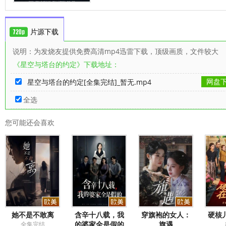
片源下载
说明：为发烧友提供免费高清mp4迅雷下载，顶级画质，文件较大
《星空与塔台的约定》下载地址：
网盘
星空与塔台的约定[全集完结]_暂无.mp4
全选
您可能还会喜欢
她不是不敢离
含辛十八载，我
穿旗袍的女人：
硬核
的婆家全是假的
旗遇
全集完结