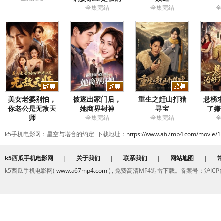
全集完结
全集完结
美女老婆别怕，
被逐出家门后，
重生之赶山打猎
悬榜
你老公是无敌天
她商界封神
寻宝
了嫌
师
全集完结
全集完结
全集完结
k5手机电影网：星空与塔台的约定_下载地址：
https://www.a67mp4.com/movie/1
k5西瓜手机电影网
|
关于我们
|
联系我们
|
网站地图
|
k5西瓜手机电影网(
www.a67mp4.com
) , 免费高清MP4迅雷下载。备案号：沪ICP备2