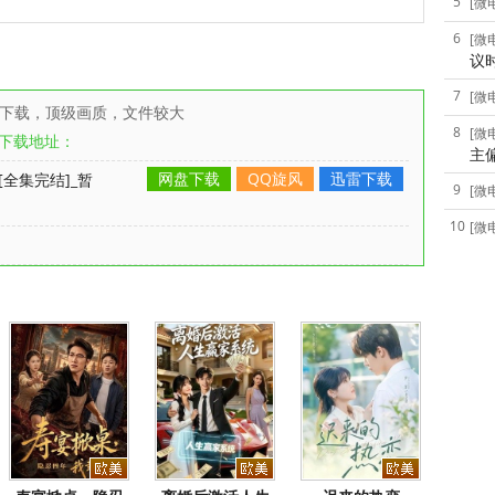
5
[微
6
[微
议
7
[微
雷下载，顶级画质，文件较大
8
[微
下载地址：
主
网盘下载
QQ旋风
迅雷下载
全集完结]_暂
9
[微
10
[微