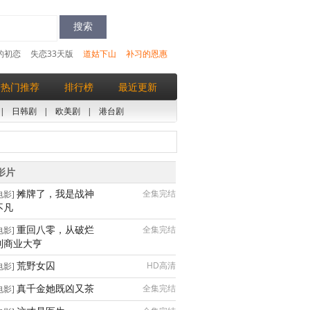
的初恋
失恋33天版
道姑下山
补习的恩惠
热门推荐
排行榜
最近更新
|
日韩剧
|
欧美剧
|
港台剧
影片
摊牌了，我是战神
全集完结
电影]
不凡
重回八零，从破烂
全集完结
电影]
到商业大亨
荒野女囚
HD高清
电影]
真千金她既凶又茶
全集完结
电影]