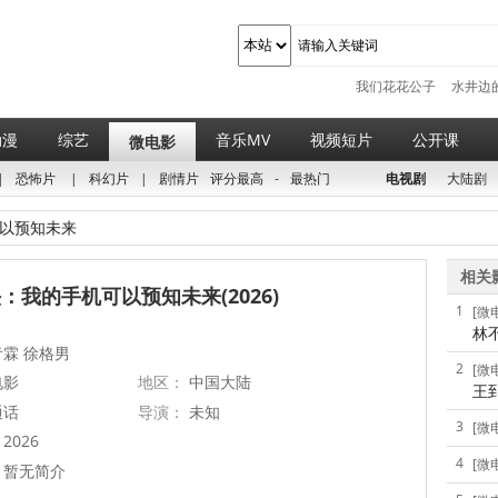
我们花花公子
水井边
动漫
综艺
音乐MV
视频短片
公开课
微电影
|
恐怖片
|
科幻片
|
剧情片
评分最高
-
最热门
电视剧
大陆剧
以预知未来
相关
：我的手机可以预知未来(2026)
1
[微
林
霖 徐格男
2
[微
电影
地区：
中国大陆
王
通话
导演：
未知
3
[微
2026
4
[微
暂无简介