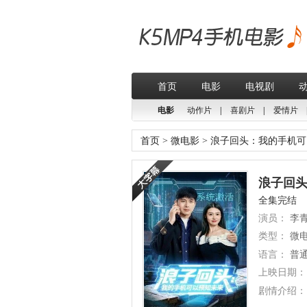
首页
电影
电视剧
电影
动作片
|
喜剧片
|
爱情片
首页
>
微电影
>
浪子回头：我的手机可
浪子回头
全集完结
演员：
李青
类型：
微
语言：
普
上映日期：
剧情介绍：