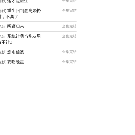
这才是医生
全集完结
电影]
重生回到签离婚协
全集完结
电影]
时，不离了
醒狮归来
全集完结
电影]
系统让我当炮灰男
全集完结
电影]
偏不让3
溯雨信笺
全集完结
电影]
妄吻晚星
全集完结
电影]