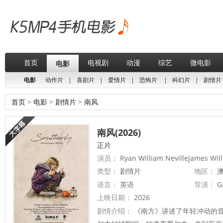
首页
电视剧
动漫
综艺
微电影
电影
电影
动作片
|
喜剧片
|
爱情片
|
恐怖片
|
科幻片
|
剧情片
首页
>
电影
>
剧情片
>
南风
南风(2026)
正片
演员：
Ryan William NevilleJames Wil
类型：
剧情片
地区：
澳
语言：
英语
导演：
G
上映日期：
2026
剧情介绍：
《南方》讲述了年轻冲动的音