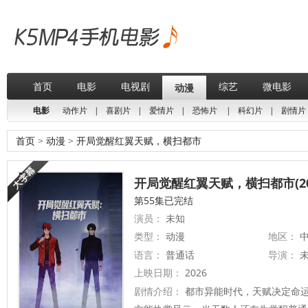
首页
电影
电视剧
综艺
微电影
动漫
电影
动作片
|
喜剧片
|
爱情片
|
恐怖片
|
科幻片
|
剧情片
首页
>
动漫
>
开局觉醒红翼天赋，横扫都市
开局觉醒红翼天赋，横扫都市(20
第55集已完结
演员：
未知
类型：
动漫
地区：
中
语言：
普通话
导演：
上映日期：
2026
剧情介绍：
都市异能时代，天赋决定命