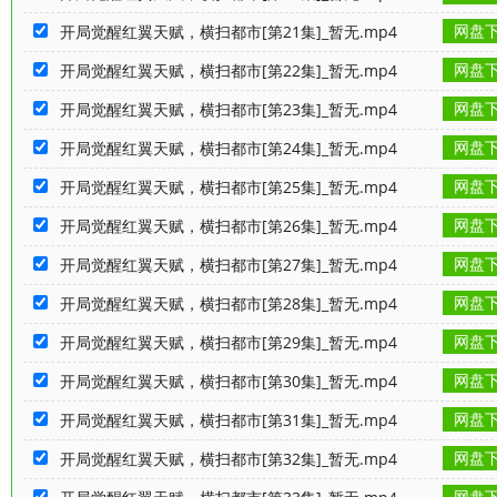
网盘
开局觉醒红翼天赋，横扫都市[第21集]_暂无.mp4
网盘
开局觉醒红翼天赋，横扫都市[第22集]_暂无.mp4
网盘
开局觉醒红翼天赋，横扫都市[第23集]_暂无.mp4
网盘
开局觉醒红翼天赋，横扫都市[第24集]_暂无.mp4
网盘
开局觉醒红翼天赋，横扫都市[第25集]_暂无.mp4
网盘
开局觉醒红翼天赋，横扫都市[第26集]_暂无.mp4
网盘
开局觉醒红翼天赋，横扫都市[第27集]_暂无.mp4
网盘
开局觉醒红翼天赋，横扫都市[第28集]_暂无.mp4
网盘
开局觉醒红翼天赋，横扫都市[第29集]_暂无.mp4
网盘
开局觉醒红翼天赋，横扫都市[第30集]_暂无.mp4
网盘
开局觉醒红翼天赋，横扫都市[第31集]_暂无.mp4
网盘
开局觉醒红翼天赋，横扫都市[第32集]_暂无.mp4
网盘