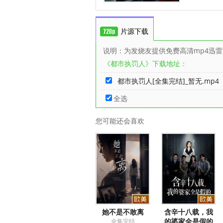
片源下载
说明：为发烧友提供免费高清mp4迅
《都市执罚人》下载地址：
都市执罚人[全集完结]_暂无.mp4
全选
您可能还会喜欢
她不是不敢离
含辛十八载，我
的婆家全是假的
全集完结