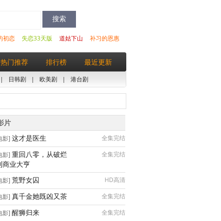
的初恋
失恋33天版
道姑下山
补习的恩惠
热门推荐
排行榜
最近更新
|
日韩剧
|
欧美剧
|
港台剧
影片
这才是医生
全集完结
电影]
重回八零，从破烂
全集完结
电影]
到商业大亨
荒野女囚
HD高清
电影]
真千金她既凶又茶
全集完结
电影]
醒狮归来
全集完结
电影]