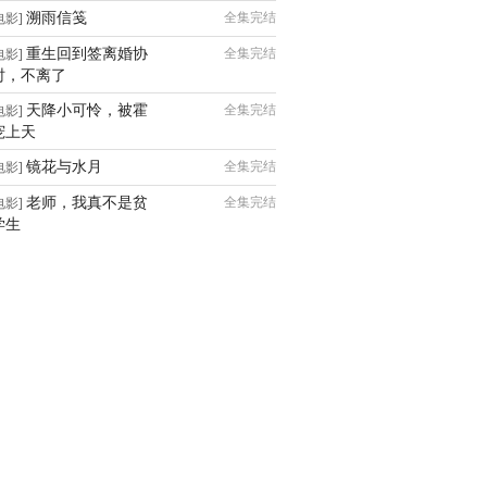
溯雨信笺
全集完结
电影]
重生回到签离婚协
全集完结
电影]
时，不离了
天降小可怜，被霍
全集完结
电影]
宠上天
镜花与水月
全集完结
电影]
老师，我真不是贫
全集完结
电影]
学生