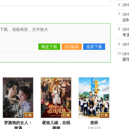
6
[微
7
[微
议
雷下载，顶级画质，文件较大
8
[微
爷
9
[微
网盘下载
QQ旋风
迅雷下载
10
[微
困
穿旗袍的女人：
硬核儿媳，在线
差班
旗遇
撑腰
全集完结