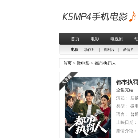
首页
电影
电视剧
电影
动作片
|
喜剧片
|
爱情片
首页
>
微电影
>
都市执罚人
都市执罚人
全集完结
演员：
屈扬
类型：
微
语言：
普
上映日期：
剧情介绍：