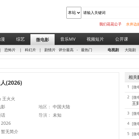
我们花花公子
水井边
动漫
综艺
音乐MV
视频短片
公开课
微电影
|
恐怖片
|
科幻片
|
剧情片
评分最高
-
最热门
电视剧
大陆剧
相关
(2026)
1
[微
2
[微
 王火火
王
电影
地区：
中国大陆
3
[微
通话
导演：
未知
2026
4
[微
暂无简介
5
[微