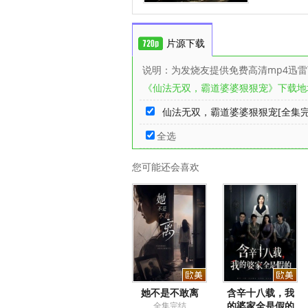
片源下载
说明：为发烧友提供免费高清mp4迅
《仙法无双，霸道婆婆狠狠宠》下载地
仙法无双，霸道婆婆狠狠宠[全集完结
全选
您可能还会喜欢
她不是不敢离
含辛十八载，我
的婆家全是假的
全集完结