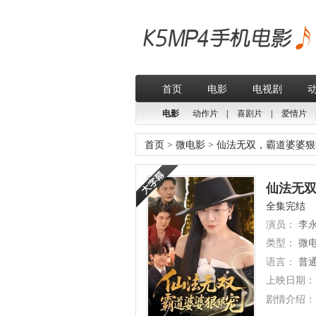
首页
电影
电视剧
电影
动作片
|
喜剧片
|
爱情片
首页
>
微电影
>
仙法无双，霸道婆婆狠
仙法无双
全集完结
演员：
李永
类型：
微
语言：
普
上映日期：
剧情介绍：