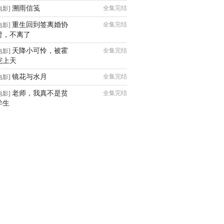
溯雨信笺
全集完结
电影]
重生回到签离婚协
全集完结
电影]
时，不离了
天降小可怜，被霍
全集完结
电影]
宠上天
镜花与水月
全集完结
电影]
老师，我真不是贫
全集完结
电影]
学生