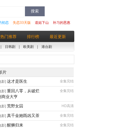
的初恋
失恋33天版
道姑下山
补习的恩惠
热门推荐
排行榜
最近更新
|
日韩剧
|
欧美剧
|
港台剧
影片
这才是医生
全集完结
电影]
重回八零，从破烂
全集完结
电影]
到商业大亨
荒野女囚
HD高清
电影]
真千金她既凶又茶
全集完结
电影]
醒狮归来
全集完结
电影]