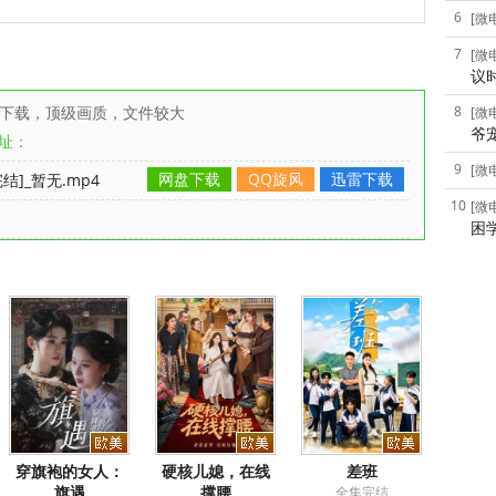
6
[微
7
[微
议
雷下载，顶级画质，文件较大
8
[微
爷
址：
9
[微
网盘下载
QQ旋风
迅雷下载
]_暂无.mp4
10
[微
困
穿旗袍的女人：
硬核儿媳，在线
差班
旗遇
撑腰
全集完结