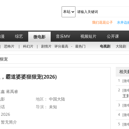
我们花花公子
水井边
动漫
综艺
音乐MV
视频短片
公开课
微电影
|
恐怖片
|
科幻片
|
剧情片
评分最高
-
最热门
电视剧
大陆剧
狠宠
相关
，霸道婆婆狠狠宠(2026)
1
[微
2
[微
鑫 蒋禹睿
王
电影
地区：
中国大陆
3
[微
通话
导演：
未知
2026
4
[微
暂无简介
5
[微