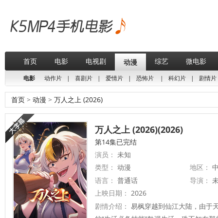
首页
电影
电视剧
综艺
微电影
动漫
电影
动作片
|
喜剧片
|
爱情片
|
恐怖片
|
科幻片
|
剧情片
首页
>
动漫
>
万人之上 (2026)
万人之上 (2026)(2026)
第14集已完结
演员：
未知
类型：
动漫
地区：
中
语言：
普通话
导演：
上映日期：
2026
剧情介绍：
易枫穿越到仙江大陆，由于