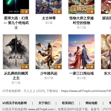
星球大战：幻境
太古神尊
​怪物大师之穿越
据说
— 第九个绝地武
时空的怪物​
第6集
士
第15集
第8集完结
从乱葬岗到幽冥
少年踏风起
一家三口闯仙域
东大
之主
第47集
第24集
第12集
k5手机电影网：万人之上 (2026)_下载地址：
https://www.a67mp4.com/movie/10
k5西瓜手机电影网
|
关于我们
|
联系我们
|
网站地图
|
k5西瓜手机电影网(
www.a67mp4.com
) , 免费高清MP4迅雷下载。备案号：沪ICP备2