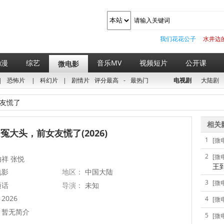
我们花花公子
水井边
动漫
综艺
音乐MV
视频短片
公开课
微电影
|
恐怖片
|
科幻片
|
剧情片
评分最高
-
最热门
电视剧
大陆剧
友慌了
相关
冤大头，前女友慌了(2026)
1
[微
2
[微
祥 张悦
王
电影
地区：
中国大陆
3
[微
通话
导演：
未知
2026
4
[微
暂无简介
5
[微