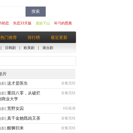
的初恋
失恋33天版
道姑下山
补习的恩惠
热门推荐
排行榜
最近更新
|
日韩剧
|
欧美剧
|
港台剧
影片
这才是医生
全集完结
电影]
重回八零，从破烂
全集完结
电影]
到商业大亨
荒野女囚
HD高清
电影]
真千金她既凶又茶
全集完结
电影]
醒狮归来
全集完结
电影]