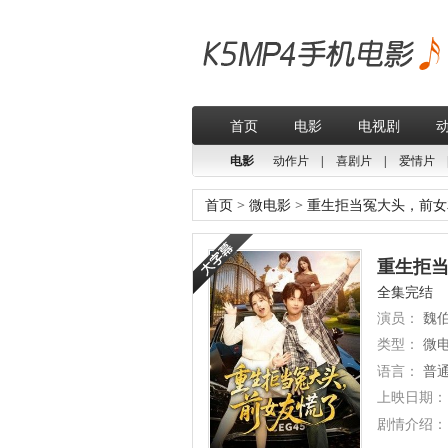
首页
电影
电视剧
电影
动作片
|
喜剧片
|
爱情片
首页
>
微电影
>
重生拒当冤大头，前女
重生拒当
全集完结
演员：
魏伯
类型：
微
语言：
普
上映日期：
剧情介绍：