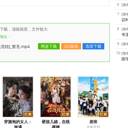
6
[微
7
[微
议
雷下载，顶级画质，文件较大
8
[微
爷
地址：
9
[微
网盘下载
QQ旋风
迅雷下载
结]_暂无.mp4
10
[微
困
穿旗袍的女人：
硬核儿媳，在线
差班
旗遇
撑腰
全集完结