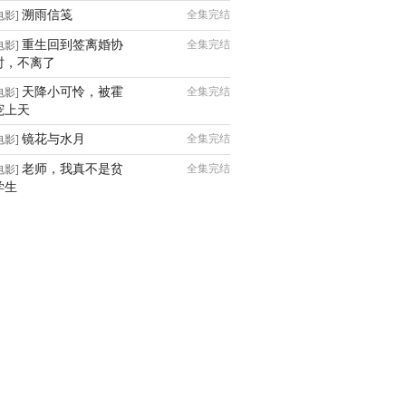
溯雨信笺
全集完结
电影]
重生回到签离婚协
全集完结
电影]
时，不离了
天降小可怜，被霍
全集完结
电影]
宠上天
镜花与水月
全集完结
电影]
老师，我真不是贫
全集完结
电影]
学生