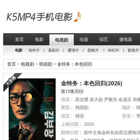
首页
电影
动漫
综艺
微电影
电视剧
电影
动作片
|
喜剧片
|
爱情片
|
恐怖片
|
科幻片
|
剧情片
首页
>
电视剧
>
韩国剧
>
金特务：本色回归
金特务：本色回归(2026)
第10集完结
演员：
苏志燮 崔大勋 尹敬浩 金成圭 孙
类型：
韩国剧
地区：
韩
语言：
韩语
导演：
上映日期：
2026
剧情介绍：
剧中主角金科长由苏志燮饰