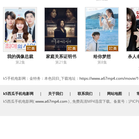
我的偶像总裁
家庭关系证明书
给你梦想
杀人
第2集
第21集
第8集
k5手机电影网：金特务：本色回归_下载地址：
https://www.a67mp4.com/movie/1
k5西瓜手机电影网
|
关于我们
|
联系我们
|
网站地图
|
k5西瓜手机电影网(
www.a67mp4.com
) , 免费高清MP4迅雷下载。备案号：沪ICP备2