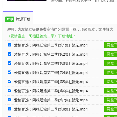
密空间。在暗恋和竞争中，他们承受着巨
片源下载
说明：为发烧友提供免费高清mp4迅雷下载，顶级画质，文件较大
《爱情盲选：阿根廷篇第二季》下载地址：
网盘
爱情盲选：阿根廷篇第二季[第1集]_暂无.mp4
网盘
爱情盲选：阿根廷篇第二季[第2集]_暂无.mp4
网盘
爱情盲选：阿根廷篇第二季[第3集]_暂无.mp4
网盘
爱情盲选：阿根廷篇第二季[第4集]_暂无.mp4
网盘
爱情盲选：阿根廷篇第二季[第5集]_暂无.mp4
网盘
爱情盲选：阿根廷篇第二季[第6集]_暂无.mp4
网盘
爱情盲选：阿根廷篇第二季[第7集]_暂无.mp4
网盘
爱情盲选：阿根廷篇第二季[第8集]_暂无.mp4