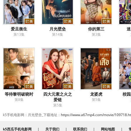
爱且衡生
月光壁垒
你的第三
迷
第13集
第14集
第3集
等待黎明破晓时
四大元素之火之
龙婆虎
校园
爱链
第8集
第5集
第5集
k5手机电影网：月光壁垒_下载地址：
https://www.a67mp4.com/movie/109718.h
k5西瓜手机电影网
|
关于我们
|
联系我们
|
网站地图
|