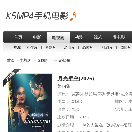
首页
电影
动漫
综艺
微电影
电视剧
电影
动作片
|
喜剧片
|
爱情片
|
恐怖片
|
科幻片
|
剧情片
首页
>
电视剧
>
泰国剧
>
月光壁垒
月光壁垒(2026)
第14集
演员：
翁莎功·波拉玛塔功 安雅琳·堤拉
类型：
泰国剧
地区：
泰
语言：
泰语
导演：
上映日期：
2026
剧情介绍：
Jilla的人生在一次采访中