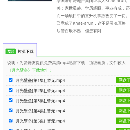
泰国著名房地产集团继承人Khae-arun。
美：家世显赫、学历耀眼、事业有成，还有
而一场项目中的直升机事故改变了一切。 
己竟成了Khae-arun，这不是灵魂互换，
尽管百般不愿，但患有阿
片源下载
说明：为发烧友提供免费高清mp4迅雷下载，顶级画质，文件较大
《月光壁垒》下载地址：
网盘
月光壁垒[第1集]_暂无.mp4
网盘
月光壁垒[第2集]_暂无.mp4
网盘
月光壁垒[第3集]_暂无.mp4
网盘
月光壁垒[第4集]_暂无.mp4
网盘
月光壁垒[第5集]_暂无.mp4