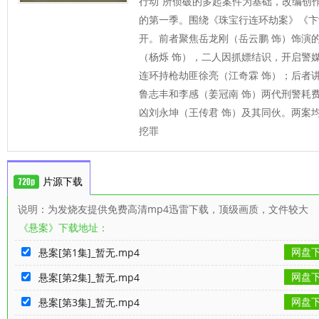
行动”所侦破的多起案件为基础，改编创
的第一季。围绕《珠宝行连环劫案》《卞
开。前者聚焦岳龙刚（岳云鹏 饰）饰演
（杨烁 饰），二人因抓嫖结识，开启警
连环持枪劫匪徐亮（江奇霖 饰）；后者
鲁志丰和李感（姜冠南 饰）两代刑警耗费
凶刘永坤（王传君 饰）及其同伙。两案
挖罪
片源下载
说明：为发烧友提供免费高清mp4迅雷下载，顶级画质，文件较大
《悬案》下载地址：
网盘
悬案[第1集]_暂无.mp4
网盘
悬案[第2集]_暂无.mp4
网盘
悬案[第3集]_暂无.mp4