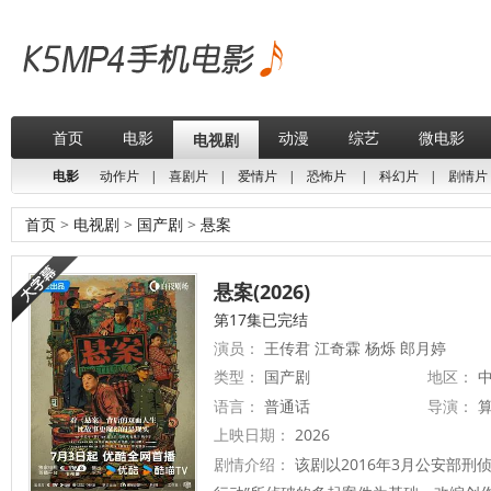
首页
电影
动漫
综艺
微电影
电视剧
电影
动作片
|
喜剧片
|
爱情片
|
恐怖片
|
科幻片
|
剧情片
首页
>
电视剧
>
国产剧
>
悬案
悬案(2026)
第17集已完结
演员：
王传君 江奇霖 杨烁 郎月婷
类型：
国产剧
地区：
中
语言：
普通话
导演：
上映日期：
2026
剧情介绍：
该剧以2016年3月公安部刑