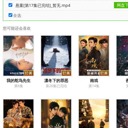
网盘
悬案[第17集已完结]_暂无.mp4
全选
您可能还会喜欢
我的鸵鸟先生
凛冬下的罪恶
南戏
第6集
第26集已完结
第14集