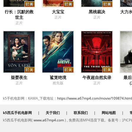
行长：沉默的救
大宝宝
黑桃裁决
大力水
世主
正片
正片
正片
疑婴夜生
鲨笼绝境
午夜超自然实录
最后
(
正片
抢先版
正片
k5手机电影网：KAMA_下载地址：
https://www.a67mp4.com/movie/109874.html
k5西瓜手机电影网
|
关于我们
|
联系我们
|
网站地图
|
k5西瓜手机电影网(
www.a67mp4.com
) , 免费高清MP4迅雷下载。备案号：沪ICP备2