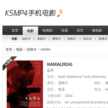
首页
电视剧
动漫
综艺
微电影
电影
电影
动作片
|
喜剧片
|
爱情片
|
恐怖片
|
科幻片
|
剧情片
首页
>
电影
>
恐怖片
>
KAMA
KAMA(2024)
正片
演员：
Matt Wakeford Tank Dhamala
类型：
恐怖片
地区：
英
语言：
英语
导演：
V
上映日期：
2024
剧情介绍：
An unexpected discovery pu