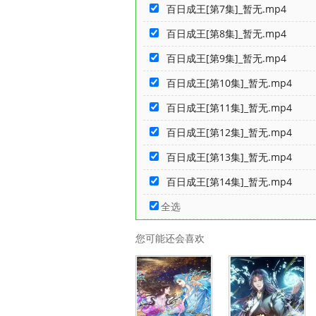
百日成王[第7集]_暂无.mp4
百日成王[第8集]_暂无.mp4
百日成王[第9集]_暂无.mp4
百日成王[第10集]_暂无.mp4
百日成王[第11集]_暂无.mp4
百日成王[第12集]_暂无.mp4
百日成王[第13集]_暂无.mp4
百日成王[第14集]_暂无.mp4
全选
您可能还会喜欢