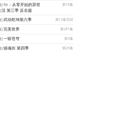
Re：从零开始的异世
第16集
漫]
生活 第三季 反击篇
武动乾坤第六季
第12集完结
漫]
完美世界
第281集
漫]
一斩苍穹
第3集
漫]
镇魂街 第四季
第26集
漫]