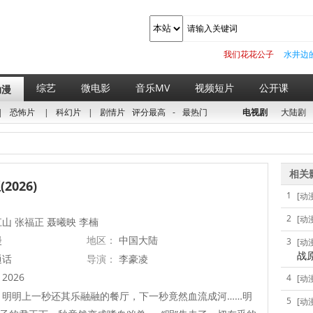
我们花花公子
水井边
综艺
微电影
音乐MV
视频短片
公开课
动漫
|
恐怖片
|
科幻片
|
剧情片
评分最高
-
最热门
电视剧
大陆剧
相关
2026)
1
[动
2
[动
山 张福正 聂曦映 李楠
漫
地区：
中国大陆
3
[动
战
通话
导演：
李豪凌
2026
4
[动
明明上一秒还其乐融融的餐厅，下一秒竟然血流成河……明
5
[动