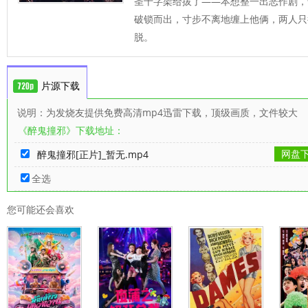
圣十字架给拔了——本想整一出恶作剧，
破锁而出，寸步不离地缠上他俩，两人只
脱。
片源下载
说明：为发烧友提供免费高清mp4迅雷下载，顶级画质，文件较大
《醉鬼撞邪》下载地址：
网盘
醉鬼撞邪[正片]_暂无.mp4
全选
您可能还会喜欢