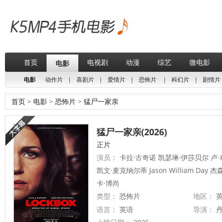
首页
电视剧
动漫
综艺
微电影
电影
电影
动作片
|
喜剧片
|
爱情片
|
恐怖片
|
科幻片
|
剧情片
首页
>
电影
>
恐怖片
>
猛尸一家亲
猛尸一家亲(2026)
正片
演员：
卡拉·古奇诺 凯瑟琳·伊莎贝尔 卢·
凯文·麦克纳尔蒂 Jason William Day
卡·博尚
类型：
恐怖片
地区：
英
语言：
英语
导演：
丹