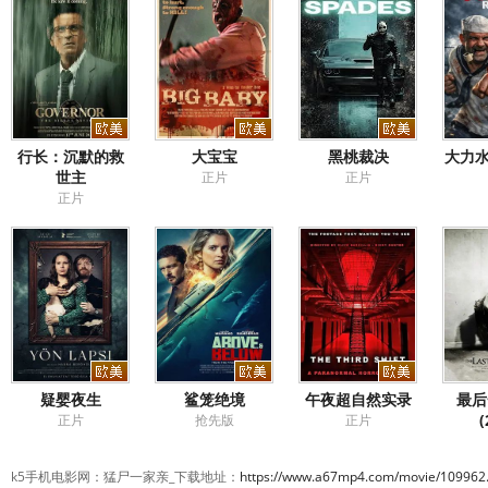
行长：沉默的救
大宝宝
黑桃裁决
大力水
世主
正片
正片
正片
疑婴夜生
鲨笼绝境
午夜超自然实录
最后
(
正片
抢先版
正片
k5手机电影网：猛尸一家亲_下载地址：
https://www.a67mp4.com/movie/109962