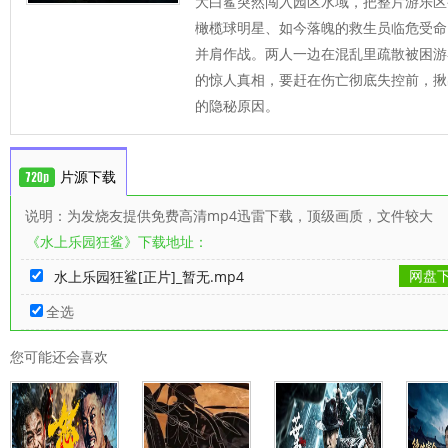
大白鲨突然闯入园区水域，把整片游乐区
橄榄球明星、如今落魄的救生员临危受命
并肩作战。两人一边在混乱里疏散被困游
的惊人真相，要赶在伤亡彻底失控前，揪
的隐秘原因。
片源下载
说明：为发烧友提供免费高清mp4迅雷下载，顶级画质，文件较大
《水上乐园狂鲨》下载地址：
网盘
水上乐园狂鲨[正片]_暂无.mp4
全选
您可能还会喜欢