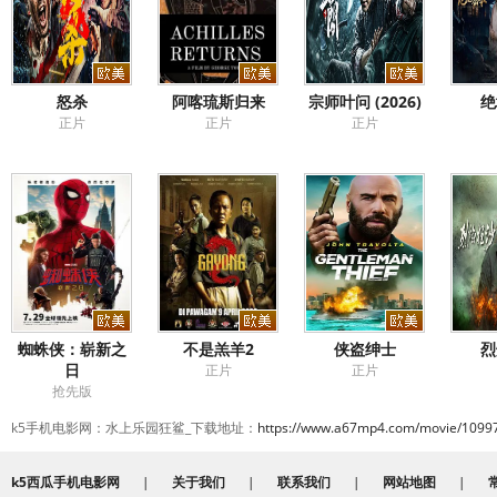
怒杀
阿喀琉斯归来
宗师叶问 (2026)
绝
正片
正片
正片
蜘蛛侠：崭新之
不是羔羊2
侠盗绅士
烈
日
正片
正片
抢先版
k5手机电影网：水上乐园狂鲨_下载地址：
https://www.a67mp4.com/movie/10997
k5西瓜手机电影网
|
关于我们
|
联系我们
|
网站地图
|