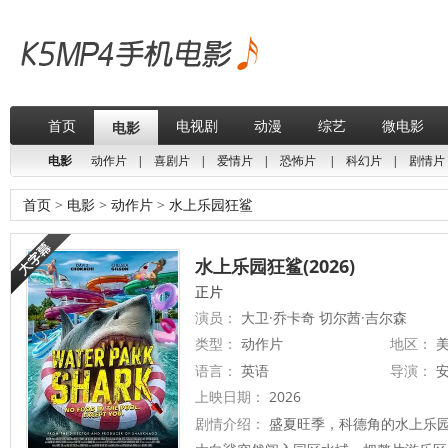
首页
电视剧
动漫
综艺
微电影
电影
电影
动作片
|
喜剧片
|
爱情片
|
恐怖片
|
科幻片
|
剧情片
首页
>
电影
>
动作片
>
水上乐园狂鲨
水上乐园狂鲨(2026)
正片
演员：
大卫·乔卡奇 切尔茜·吉尔森
类型：
动作片
地区：
美
语言：
英语
导演：
安
上映日期：
2026
剧情介绍：
盛夏旺季，科德角的水上乐