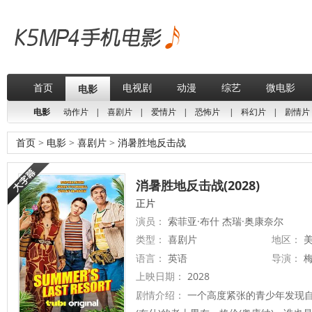
首页
电视剧
动漫
综艺
微电影
电影
电影
动作片
|
喜剧片
|
爱情片
|
恐怖片
|
科幻片
|
剧情片
首页
>
电影
>
喜剧片
>
消暑胜地反击战
消暑胜地反击战(2028)
正片
演员：
索菲亚·布什 杰瑞·奥康奈尔
类型：
喜剧片
地区：
美
语言：
英语
导演：
梅
上映日期：
2028
剧情介绍：
一个高度紧张的青少年发现