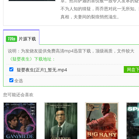
章。然而萨迦的喜悦被一股令人发寒的疑
不为人知的猜疑，而乔恩对此一无所知。
真相，夫妻间的裂痕悄然滋生。
片源下载
说明：为发烧友提供免费高清mp4迅雷下载，顶级画质，文件较大
《疑婴夜生》下载地址：
网盘
疑婴夜生[正片]_暂无.mp4
全选
您可能还会喜欢