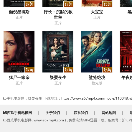
伽倪墨得斯
行长：沉默的救
大宝宝
黑
世主
正片
正片
正片
猛尸一家亲
疑婴夜生
鲨笼绝境
午夜
正片
正片
抢先版
k5手机电影网：疑婴夜生_下载地址：
https://www.a67mp4.com/movie/110048.h
k5西瓜手机电影网
|
关于我们
|
联系我们
|
网站地图
|
k5西瓜手机电影网(
www.a67mp4.com
) , 免费高清MP4迅雷下载。备案号：沪ICP备2