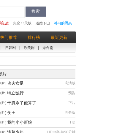
的初恋
失恋33天版
道姑下山
补习的恩惠
热门推荐
排行榜
最近更新
|
日韩剧
|
欧美剧
|
港台剧
影片
功夫女足
高清版
剧片]
特立独行
预告
剧片]
干脆杀了他算了
正片
剧片]
夜王
尝鲜版
剧片]
我的小小新娘
HD
剧片]
浅草少年
HD中字 共90分钟
剧片]