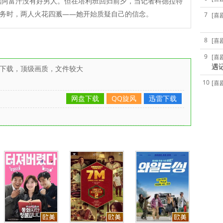
信阿富汗没有好男人。但在塔利班回归前夕，当记者科德拉特
务时，两人火花四溅——她开始质疑自己的信念。
7
[喜
8
[喜
9
[喜
遇
雷下载，顶级画质，文件较大
10
[喜
网盘下载
QQ旋风
迅雷下载