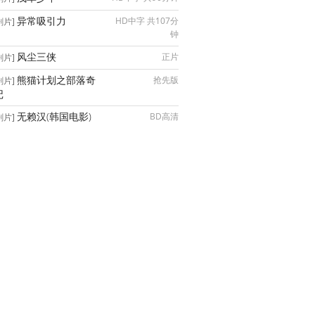
异常吸引力
HD中字 共107分
剧片]
钟
风尘三侠
正片
剧片]
熊猫计划之部落奇
抢先版
剧片]
记
无赖汉(韩国电影)
BD高清
剧片]