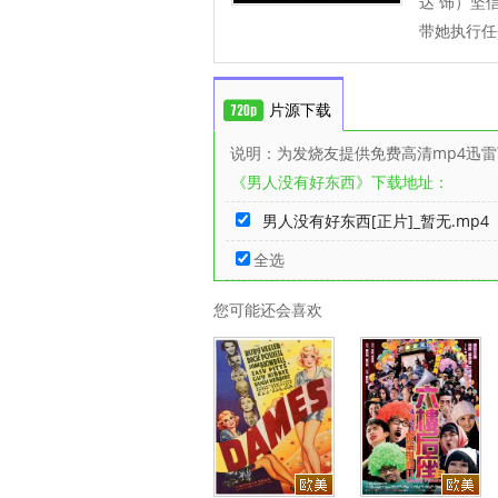
达 饰）坚
带她执行任
片源下载
说明：为发烧友提供免费高清mp4迅
《男人没有好东西》下载地址：
男人没有好东西[正片]_暂无.mp4
全选
您可能还会喜欢