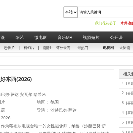
我们花花公子
水井边
动漫
综艺
微电影
音乐MV
视频短片
公开课
|
恐怖片
|
科幻片
|
剧情片
评分最高
-
最热门
电视剧
大陆剧
西
相关
东西(2026)
1
[喜
2
[喜
巴努·萨达 安瓦尔·哈希米
剧片
地区：
德国
3
[喜
里语
导演：
沙赫巴努·萨达
4
[喜
2026
5
[喜
作为喀布尔电视台唯一的女性摄像师，纳鲁（沙赫巴努·萨
6
[喜