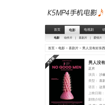
首页
电视剧
电影
电影
动作片
|
喜剧片
|
爱情片
首页
>
电影
>
喜剧片
>
男人没有好东
男人没有好
正片
演员：
沙赫
类型：
喜
语言：
达
上映日期：
剧情介绍：