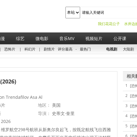
我们花花公子
水井边
动漫
综艺
微电影
音乐MV
视频短片
公开课
|
恐怖片
|
科幻片
|
剧情片
评分最高
-
最热门
电视剧
大陆剧
相关
2026)
1
[恐
2
[恐
n Trendafilov Asa Al
怖片
地区：
美国
3
[恐
语
导演：
史蒂文·奎里
4
[恐
2026
5
[恐
维罗航空298号航班从新奥尔良起飞，按既定航线飞往西雅
6
[恐