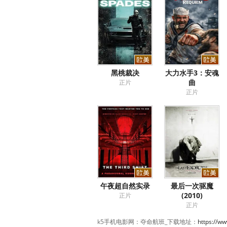
黑桃裁决
大力水手3：安魂
曲
正片
正片
午夜超自然实录
最后一次驱魔
(2010)
正片
正片
k5手机电影网：夺命航班_下载地址：
https://w