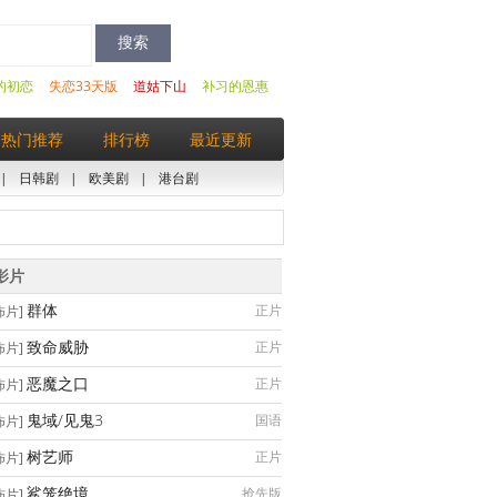
的初恋
失恋33天版
道姑下山
补习的恩惠
热门推荐
排行榜
最近更新
|
日韩剧
|
欧美剧
|
港台剧
影片
群体
正片
怖片]
致命威胁
正片
怖片]
恶魔之口
正片
怖片]
鬼域/见鬼3
国语
怖片]
树艺师
正片
怖片]
鲨笼绝境
抢先版
怖片]