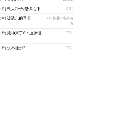
毁灭种子/恐惧之下
CD1
怖片]
被遗忘的季节
HD韩语中字高清
怖片]
版
死神来了6：血脉诅
正片
怖片]
永不徒步2
正片
怖片]