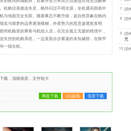
常的夜间跨城航班，在攀升至万米高空后接连出现无法解释
。机舱仪表接连失灵，舱外闪过不明光源，全机通讯彻底中
7
[恐
机与地面完全失联。随着事态不断升级，超自然异象在舱内
8
[恐
现实与噩梦的边界逐渐模糊，外星势力的恶意渗透愈发明
密闭机舱里的乘客与机组人员，在完全孤立无援的绝境中，
9
[恐
连失控的机舱系统，一边直面步步紧逼的未知威胁，在狭窄
咒
夺一线生机。
10
[恐
雷下载，顶级画质，文件较大
网盘下载
QQ旋风
迅雷下载