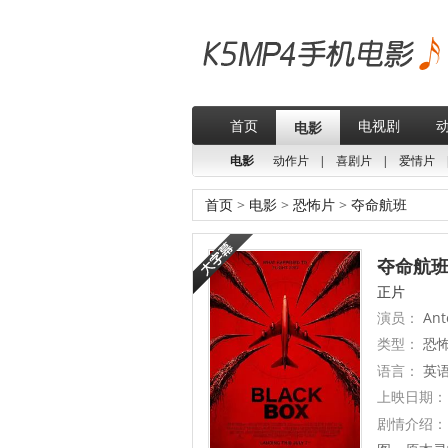
首页
电视剧
电影
电影
动作片
|
喜剧片
|
爱情片
首页
>
电影
>
恐怖片
>
夺命航班
夺命航班(
正片
演员：
Anto
类型：
恐
语言：
英
上映日期：
剧情介绍：