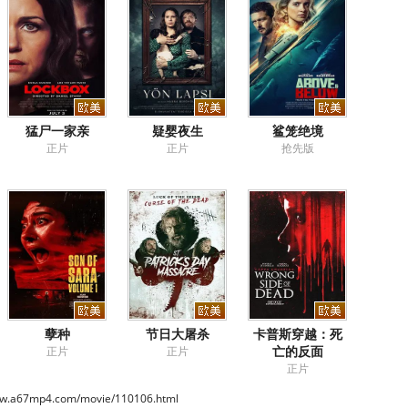
猛尸一家亲
疑婴夜生
鲨笼绝境
正片
正片
抢先版
孽种
节日大屠杀
卡普斯穿越：死
亡的反面
正片
正片
正片
ww.a67mp4.com/movie/110106.html