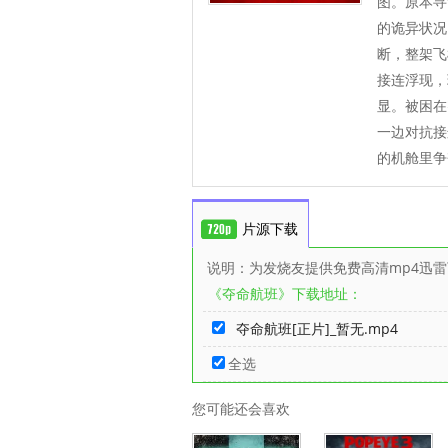
图。原本寻
的诡异状况
断，整架飞
接连浮现，
显。被困在
一边对抗接
的机舱里争
片源下载
说明：为发烧友提供免费高清mp4迅
《夺命航班》下载地址：
夺命航班[正片]_暂无.mp4
全选
您可能还会喜欢