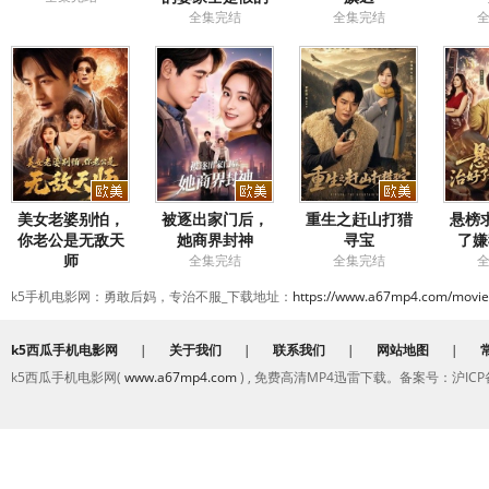
全集完结
全集完结
美女老婆别怕，
被逐出家门后，
重生之赶山打猎
悬榜
你老公是无敌天
她商界封神
寻宝
了嫌
师
全集完结
全集完结
全集完结
k5手机电影网：勇敢后妈，专治不服_下载地址：
https://www.a67mp4.com/movie
k5西瓜手机电影网
|
关于我们
|
联系我们
|
网站地图
|
k5西瓜手机电影网(
www.a67mp4.com
) , 免费高清MP4迅雷下载。备案号：沪ICP备2