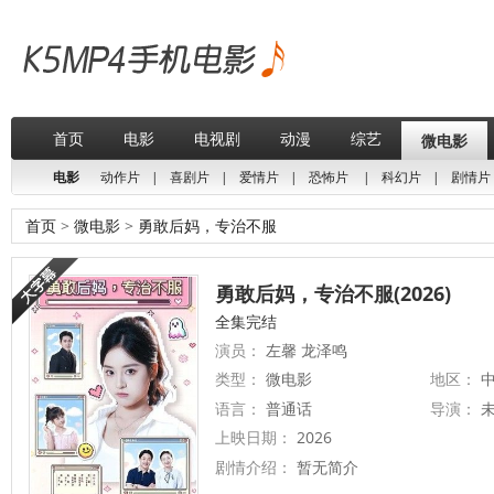
首页
电影
电视剧
动漫
综艺
微电影
电影
动作片
|
喜剧片
|
爱情片
|
恐怖片
|
科幻片
|
剧情片
首页
>
微电影
>
勇敢后妈，专治不服
勇敢后妈，专治不服(2026)
全集完结
演员：
左馨 龙泽鸣
类型：
微电影
地区：
中
语言：
普通话
导演：
上映日期：
2026
剧情介绍：
暂无简介