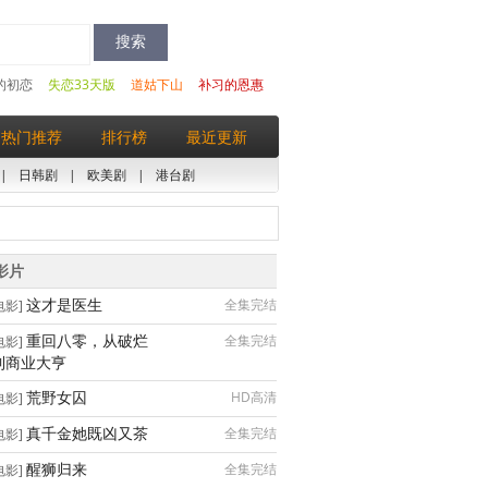
的初恋
失恋33天版
道姑下山
补习的恩惠
热门推荐
排行榜
最近更新
|
日韩剧
|
欧美剧
|
港台剧
影片
这才是医生
全集完结
电影]
重回八零，从破烂
全集完结
电影]
到商业大亨
荒野女囚
HD高清
电影]
真千金她既凶又茶
全集完结
电影]
醒狮归来
全集完结
电影]