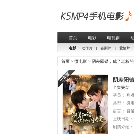
首页
电影
电视剧
电影
动作片
|
喜剧片
|
爱情片
首页
>
微电影
>
阴差阳错，成了老板的
阴差阳错
全集完结
演员：
焦睿
类型：
微
语言：
普
上映日期：
剧情介绍：