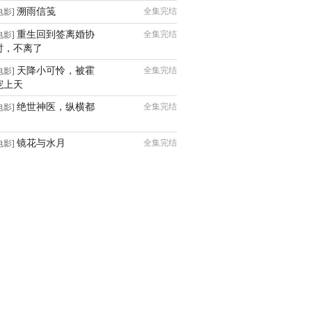
溯雨信笺
全集完结
电影]
重生回到签离婚协
全集完结
电影]
时，不离了
天降小可怜，被霍
全集完结
电影]
宠上天
绝世神医，纵横都
全集完结
电影]
镜花与水月
全集完结
电影]