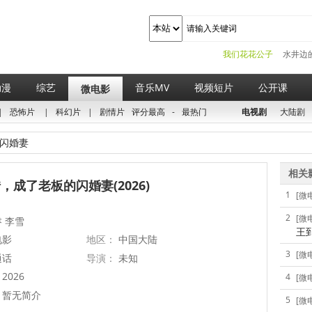
我们花花公子
水井边
动漫
综艺
音乐MV
视频短片
公开课
微电影
|
恐怖片
|
科幻片
|
剧情片
评分最高
-
最热门
电视剧
大陆剧
闪婚妻
相关
，成了老板的闪婚妻(2026)
1
[微
2
[微
 李雪
王
电影
地区：
中国大陆
3
[微
通话
导演：
未知
2026
4
[微
暂无简介
5
[微