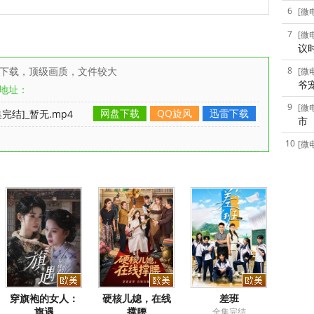
6
[微
7
[微
议
雷下载，顶级画质，文件较大
8
[微
爷
地址：
9
[微
网盘下载
QQ旋风
迅雷下载
结]_暂无.mp4
市
10
[微
穿旗袍的女人：
硬核儿媳，在线
差班
旗遇
撑腰
全集完结