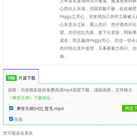
上帝旨意返地球消灭魔鬼。魔鬼使者阿标
心想出人头地，但因其貌不扬，处处碰壁
Peggy之芳心，另发现自己所作之曲被
心灰意冷之际，遇上杰仔。杰仔诱杰仔出
望。杰仔信以为真，签下出卖状，阿标果
成名，而且嬴得Peggy芳心。但这一切
杰仔悟出其中道理，凡事要量力而行。但
魂，
片源下载
说明：为发烧友提供免费高清mp4迅雷下载，顶级画质，文件较大
《摩登天师》下载地址：
网盘
摩登天师[HD]_暂无.mp4
全选
您可能还会喜欢