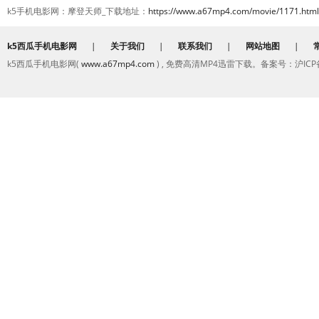
k5手机电影网：摩登天师_下载地址：
https://www.a67mp4.com/movie/1171.html
k5西瓜手机电影网
|
关于我们
|
联系我们
|
网站地图
|
k5西瓜手机电影网(
www.a67mp4.com
) , 免费高清MP4迅雷下载。备案号：沪ICP备2