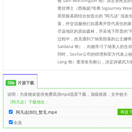
顿 Sam Worthington 饰）决定
蕾丝博士（西格妮?韦弗 Sigourney W
美部族基因结合创造出的 “阿凡达” 混
落，外交说服他们自愿离开世代居住的家园
尽该地区的原始森林，开采地下昂贵的“
过程中，杰克遇到了纳美部落的公主娜蒂瑞
Saldana 饰），向她学习了纳美人的
同时，SecFor公司的经理和军方代表上校迈
Lang 饰）逐渐丧失耐心，决定诉诸武力
片源下载
说明：为发烧友提供免费高清mp4迅雷下载，顶级画质，文件较大
《阿凡达》下载地址：
网盘
阿凡达[BD]_暂无.mp4
全选