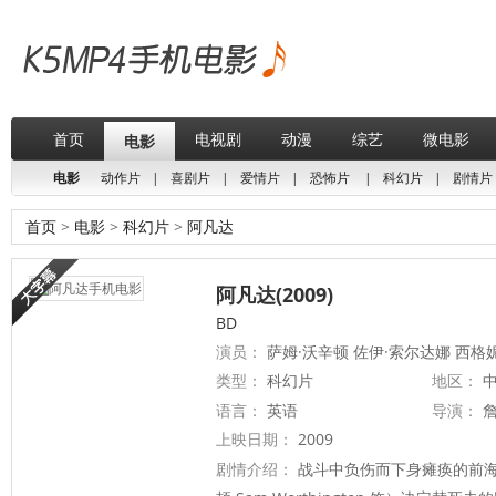
首页
电视剧
动漫
综艺
微电影
电影
电影
动作片
|
喜剧片
|
爱情片
|
恐怖片
|
科幻片
|
剧情片
首页
>
电影
>
科幻片
>
阿凡达
阿凡达(2009)
BD
演员：
萨姆·沃辛顿 佐伊·索尔达娜 西格
类型：
科幻片
地区：
中
语言：
英语
导演：
詹
上映日期：
2009
剧情介绍：
战斗中负伤而下身瘫痪的前海