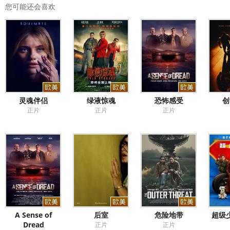
您可能还会喜欢
灵魂伴侣
绿液惊魂
恐怖感受
创
正片
正片
正片
A Sense of
后室
危险地带
超级少
Dread
正片
正片