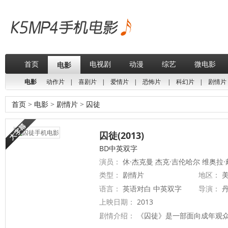
首页
电视剧
动漫
综艺
微电影
电影
电影
动作片
|
喜剧片
|
爱情片
|
恐怖片
|
科幻片
|
剧情片
首页
>
电影
>
剧情片
>
囚徒
囚徒(2013)
BD中英双字
演员：
休·杰克曼 杰克·吉伦哈尔 维奥拉·
类型：
剧情片
地区：
美
语言：
英语对白 中英双字
导演：
丹
上映日期：
2013
剧情介绍：
《囚徒》是一部面向成年观众