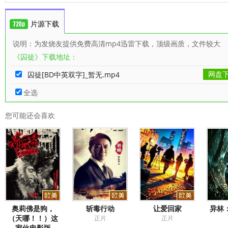
片源下载
说明：为发烧友提供免费高清mp4迅雷下载，顶级画质，文件较大
《囚徒》下载地址：
网盘
囚徒[BD中英双字]_暂无.mp4
全选
您可能还会喜欢
奥莉佛是狗，
斩毒行动
让爱回家
异林
（天哪！！）这
正片
正片
家伙电影版