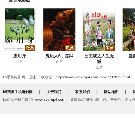
正片
废用身
鬼玩人6，炼狱
公主坡之人生无
盛
憾
正片
正片
正片
k5手机电影网：囚徒_下载地址：
https://www.a67mp4.com/movie/32899.html
k5西瓜手机电影网
|
关于我们
|
联系我们
|
网站地图
|
k5西瓜手机电影网(
www.a67mp4.com
) , 免费高清MP4迅雷下载。备案号：沪ICP备2