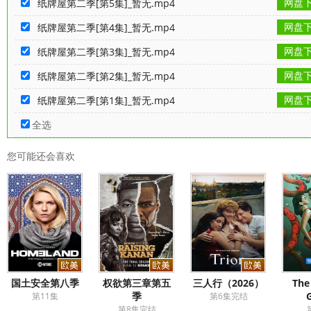
网盘
纸牌屋第二季[第5集]_暂无.mp4
网盘
纸牌屋第二季[第4集]_暂无.mp4
网盘
纸牌屋第二季[第3集]_暂无.mp4
网盘
纸牌屋第二季[第2集]_暂无.mp4
网盘
纸牌屋第二季[第1集]_暂无.mp4
全选
您可能还会喜欢
国土安全第八季
权欲第三章第五
三人行（2026）
The
季
第11集
第6集完结
第8集完结