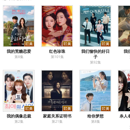
我的荒糖恋爱
红色珍珠
我们愉快的好日
我
子
第8集
第101集
第92集
我的偶像总裁
家庭关系证明书
给你梦想
杀人
第2集
第21集
第8集