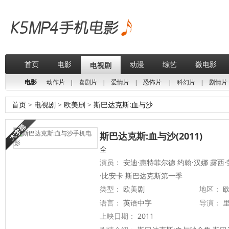
首页
电影
动漫
综艺
微电影
电视剧
电影
动作片
|
喜剧片
|
爱情片
|
恐怖片
|
科幻片
|
剧情片
首页
>
电视剧
>
欧美剧
>
斯巴达克斯:血与沙
斯巴达克斯:血与沙(2011)
全
演员：
安迪·惠特菲尔德 约翰·汉娜 露西·
·比安卡 斯巴达克斯第一季
类型：
欧美剧
地区：
欧
语言：
英语中字
导演：
里
上映日期：
2011