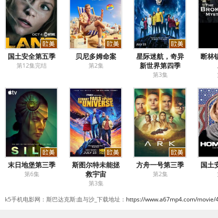
国土安全第五季
贝尼多姆命案
星际迷航，奇异
断林
新世界第四季
第12集完结
第2集
第3集
末日地堡第三季
斯图尔特未能拯
方舟一号第三季
国土
救宇宙
第6集
第2集
第3集
k5手机电影网：斯巴达克斯:血与沙_下载地址：
https://www.a67mp4.com/movie/