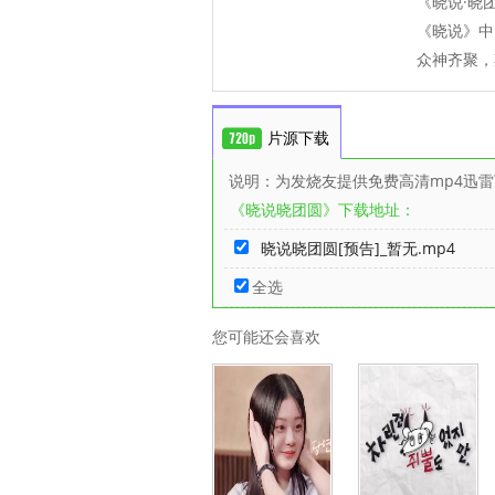
《晓说·晓
《晓说》中
众神齐聚，
片源下载
说明：为发烧友提供免费高清mp4迅
《晓说晓团圆》下载地址：
晓说晓团圆[预告]_暂无.mp4
全选
您可能还会喜欢