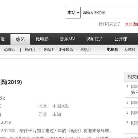
我们花花公子
水井边
动漫
微电影
音乐MV
视频短片
公开课
综艺
|
恐怖片
|
科幻片
|
剧情片
评分最高
-
最热门
电视剧
大陆剧
相关
(2019)
1
[综
第
晓松
2
[综
艺
地区：
中国大陆
3
[综
知
导演：
未知
2019
4
[综
2019年，陪伴千万知音走过7 年的《晓说》将迎来最终季。