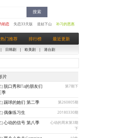
的初恋
失恋33天版
道姑下山
补习的恩惠
热门推荐
排行榜
最近更新
|
日韩剧
|
欧美剧
|
港台剧
影片
脱口秀和Ta的朋友们
第7期下
艺]
三季
踢球的她们 第二季
第260805期
艺]
偶像练习生
20180330期
艺]
心动的信号 第八季
心动的周末第3期
艺]
下