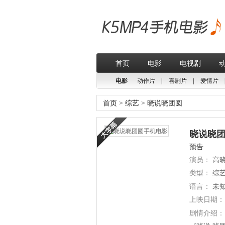
首页
电影
电视剧
电影
动作片
|
喜剧片
|
爱情片
首页
>
综艺
>
晓说晓团圆
晓说晓团圆
预告
演员：
高
类型：
综
语言：
未
上映日期：
剧情介绍：