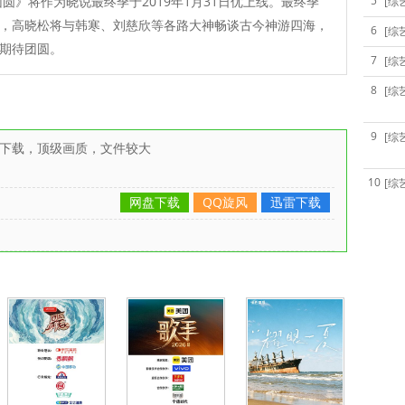
团圆》将作为晓说最终季于2019年1月31日优上线。最终季
5
[综
，高晓松将与韩寒、刘慈欣等各路大神畅谈古今神游四海，
6
[综
期待团圆。
7
[综
8
[综
9
[综
雷下载，顶级画质，文件较大
10
[综
网盘下载
QQ旋风
迅雷下载