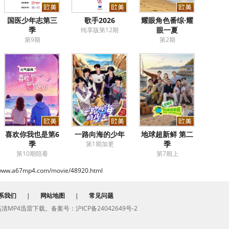
国医少年志第三
歌手2026
耀眼角色番综·耀
季
眼一夏
纯享版第12期
第9期
第2期
喜欢你我也是第6
一路向海的少年
地球超新鲜 第二
季
季
第1期加更
第10期陪看
第7期上
/www.a67mp4.com/movie/48920.html
系我们
|
网站地图
|
常见问题
费高清MP4迅雷下载。备案号：沪ICP备24042649号-2