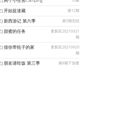
两个小生去Camping
10集
艺]
开始捉迷藏
第12期
艺]
新西游记 第六季
第5期完结
艺]
甜蜜的任务
更新至20210321
艺]
期
借你带轮子的家
更新至20210920
艺]
期
朋友请吃饭 第三季
第6期下加更
艺]