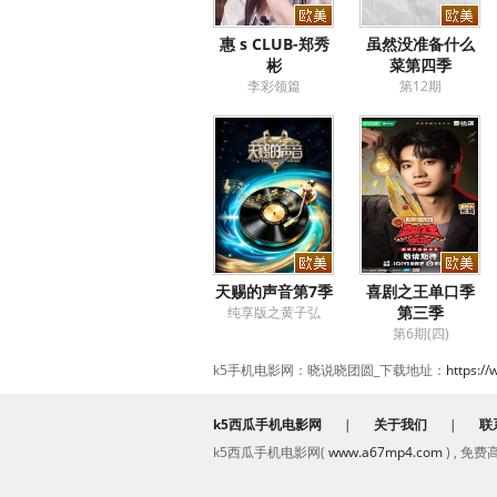
惠 s CLUB-郑秀
虽然没准备什么
彬
菜第四季
李彩领篇
第12期
天赐的声音第7季
喜剧之王单口季
第三季
纯享版之黄子弘
第6期(四)
k5手机电影网：晓说晓团圆_下载地址：
https:/
k5西瓜手机电影网
|
关于我们
|
联
k5西瓜手机电影网(
www.a67mp4.com
) , 免